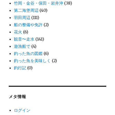
竹岡・金谷・保田・岩井沖
(38)
第二海堡周辺
(40)
羽田周辺
(111)
船の整備や免許
(2)
花火
(6)
観音〜走水
(141)
遊漁船で
(4)
釣った魚の図鑑
(6)
釣った魚を美味しく
(2)
釣行記
(0)
メタ情報
ログイン