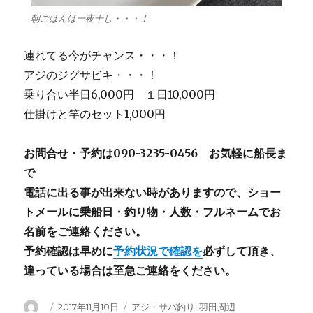
朝ごはんは一夜干し・・・！
連れてる今がチャンス・・・！
アジのジグサビキ・・・！
乗り合い半日6,000円 １日10,000円
仕掛けと竿のセット1,000円
お問合せ・予約は090-3235-0456 お気軽に船長ま
で
電話に出る事が出来ない時がありますので、ショー
トメールに乗船日・釣り物・人数・フルネームでお
名前をご連絡ください。
予約確認は早めに
予約状況で確認を
必ずして頂き、
違っている場合は至急ご連絡をください。
投
投
カ
2017年11月10日
アジ・サバ釣り
,
羽田周辺