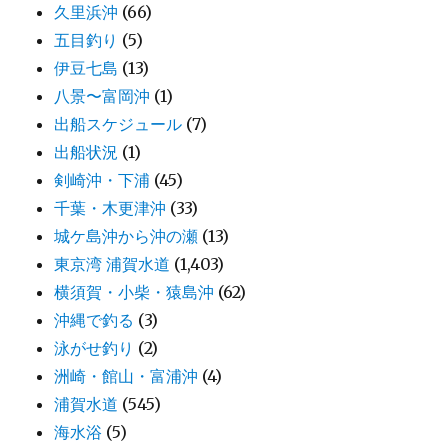
久里浜沖
(66)
五目釣り
(5)
伊豆七島
(13)
八景〜富岡沖
(1)
出船スケジュール
(7)
出船状況
(1)
剣崎沖・下浦
(45)
千葉・木更津沖
(33)
城ケ島沖から沖の瀬
(13)
東京湾 浦賀水道
(1,403)
横須賀・小柴・猿島沖
(62)
沖縄で釣る
(3)
泳がせ釣り
(2)
洲崎・館山・富浦沖
(4)
浦賀水道
(545)
海水浴
(5)