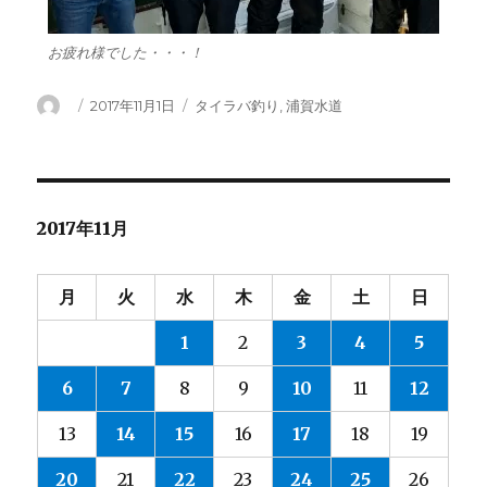
お疲れ様でした・・・！
投
投
カ
2017年11月1日
タイラバ釣り
,
浦賀水道
稿
稿
テ
者
日:
ゴ
リ
ー
2017年11月
月
火
水
木
金
土
日
1
2
3
4
5
6
7
8
9
10
11
12
13
14
15
16
17
18
19
20
21
22
23
24
25
26