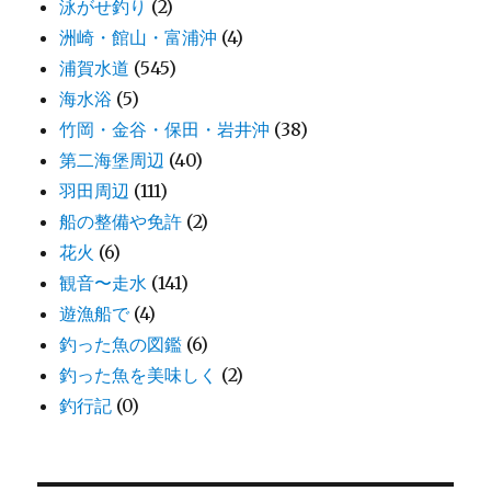
泳がせ釣り
(2)
洲崎・館山・富浦沖
(4)
浦賀水道
(545)
海水浴
(5)
竹岡・金谷・保田・岩井沖
(38)
第二海堡周辺
(40)
羽田周辺
(111)
船の整備や免許
(2)
花火
(6)
観音〜走水
(141)
遊漁船で
(4)
釣った魚の図鑑
(6)
釣った魚を美味しく
(2)
釣行記
(0)