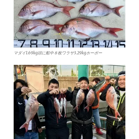
マダイ1.69kg頭に船中８枚ワラサ3.29kgホーボー