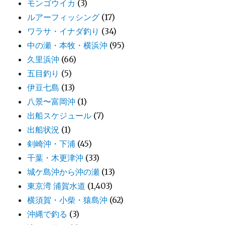
モンゴウイカ
(3)
ルアーフィッシング
(17)
ワラサ・イナダ釣り
(34)
中の瀬・本牧・横浜沖
(95)
久里浜沖
(66)
五目釣り
(5)
伊豆七島
(13)
八景〜富岡沖
(1)
出船スケジュール
(7)
出船状況
(1)
剣崎沖・下浦
(45)
千葉・木更津沖
(33)
城ケ島沖から沖の瀬
(13)
東京湾 浦賀水道
(1,403)
横須賀・小柴・猿島沖
(62)
沖縄で釣る
(3)