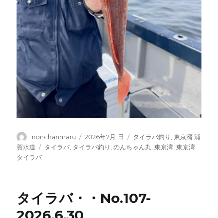
投
投
カ
nonchanmaru
2026年7月1日
タイラバ釣り
,
東京湾 浦
稿
稿
テ
タ
賀水道
タイラバ
,
タイラバ釣り
,
のんちゃん丸
,
東京湾
,
東京湾
者
日:
ゴ
グ
タイラバ
リ
ー
タイラバ・・No.107-
2026.6.30