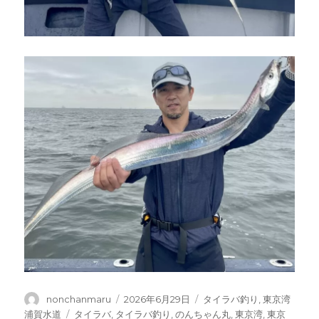
投
投
カ
nonchanmaru
2026年6月29日
タイラバ釣り
,
東京湾
稿
稿
テ
タ
浦賀水道
タイラバ
,
タイラバ釣り
,
のんちゃん丸
,
東京湾
,
東京