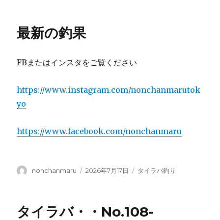
稿
テ
ん
者
ゴ
ち
リ
ゃ
最新の釣果
ー
ん
丸
へ
FBまたはインスタをご覧ください
よ
ー
こ
https://www.instagram.com/nonchanmarutok
そ・・！
yo
に
https://www.facebook.com/nonchanmaru
投
投
カ
nonchanmaru
2026年7月17日
タイラバ釣り
稿
稿
テ
者
日:
ゴ
リ
タイラバ・・No.108-
ー