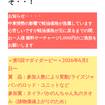
そ・・！
お知らせ・・・・
中東情勢の影響で軽油価格が急騰しています
心苦しいですが軽油価格が元に戻るまでの間、
お一人様 燃料サーチャージ1,000円のご負担を
お願いします
＜第5回マダイダービー＞2026年4月1
日〜
賞 品：参加人数により変動/ライズジャ
パンのロッド・ユニットなど
参加賞：タイラバかのんちゃん丸のタオ
ル（諸物価値上がりのため）