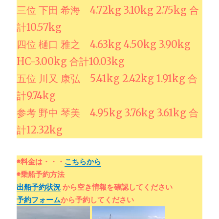
三位 下田 希海 4.72kg 3.10kg 2.75kg 合
計10.57kg
四位 樋口 雅之 4.63kg 4.50kg 3.90kg
HC-3.00kg 合計10.03kg
五位 川又 康弘 5.41kg 2.42kg 1.91kg 合
計9.74kg
参考 野中 琴美 4.95kg 3.76kg 3.61kg 合
計12.32kg
◉料金は・・・
こちらから
◉乗船予約方法
出船予約状況
から空き情報を確認してください
予約フォーム
から予約してください