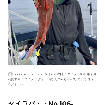
投
投
カ
nonchanmaru
2026年6月30日
タイラバ釣り
,
東京湾
稿
稿
テ
タ
浦賀水道
タイラバ
,
タイラバ釣り
,
のんちゃん丸
,
東京湾
,
東京
者
日:
ゴ
グ
湾タイラバ
リ
ー
タイラバ・・No.106-