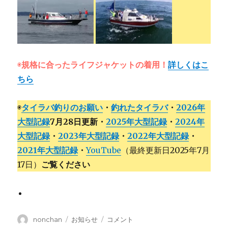
◉
規格に合ったライフジャケットの着用！
詳しくはこ
ちら
◉
タイラバ釣りのお願い
・
釣れたタイラバ
・
2026年
大型記録
7
月28日更新
・
2025年大型記録
・
2024年
大型記録
・
2023年大型記録
・
2022年大型記録
・
2021年大型記録
・
YouTube
（最終更新日2025年7月
17日）
ご覧ください
投
カ
の
nonchan
お知らせ
コメント