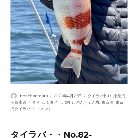
投
投
カ
nonchanmaru
2023年4月27日
タイラバ釣り
,
東京湾
稿
稿
テ
タ
浦賀水道
タイラバ
,
タイラバ釣り
,
のんちゃん丸
,
東京湾
,
東京
者
日:
ゴ
グ
タ
湾タイラバ
コメント
リ
イ
ー
ラ
バ・・
タイラバ・・No.82-
No.83-