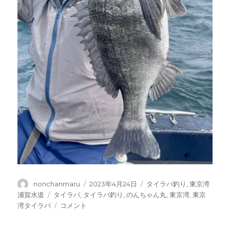
投
投
カ
nonchanmaru
2023年4月24日
タイラバ釣り
,
東京湾
稿
稿
テ
タ
浦賀水道
タイラバ
,
タイラバ釣り
,
のんちゃん丸
,
東京湾
,
東京
者
日:
ゴ
グ
タ
湾タイラバ
コメント
リ
イ
ー
ラ