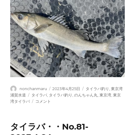
投
投
カ
nonchanmaru
2023年4月25日
タイラバ釣り
,
東京湾
稿
稿
テ
タ
浦賀水道
タイラバ
,
タイラバ釣り
,
のんちゃん丸
,
東京湾
,
東京
者
日:
ゴ
グ
タ
湾タイラバ
コメント
リ
イ
ー
ラ
バ・・
タイラバ・・No.81-
No.82-
2023.4.25