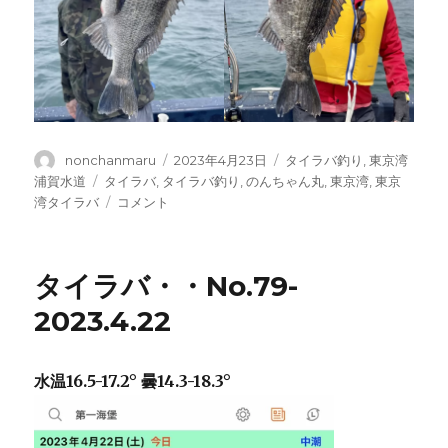
投
投
カ
nonchanmaru
2023年4月23日
タイラバ釣り
,
東京湾
稿
稿
テ
タ
浦賀水道
タイラバ
,
タイラバ釣り
,
のんちゃん丸
,
東京湾
,
東京
者
日:
ゴ
グ
タ
湾タイラバ
コメント
リ
イ
ー
ラ
バ・・
タイラバ・・No.79-
No.80-
2023.4.23
2023.4.22
に
水温16.5-17.2° 曇14.3-18.3°