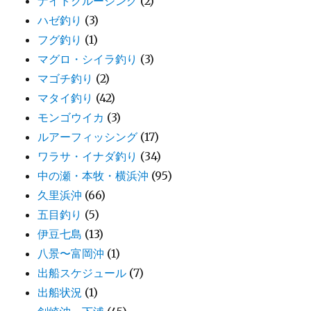
ナイトクルージング
(2)
ハゼ釣り
(3)
フグ釣り
(1)
マグロ・シイラ釣り
(3)
マゴチ釣り
(2)
マタイ釣り
(42)
モンゴウイカ
(3)
ルアーフィッシング
(17)
ワラサ・イナダ釣り
(34)
中の瀬・本牧・横浜沖
(95)
久里浜沖
(66)
五目釣り
(5)
伊豆七島
(13)
八景〜富岡沖
(1)
出船スケジュール
(7)
出船状況
(1)