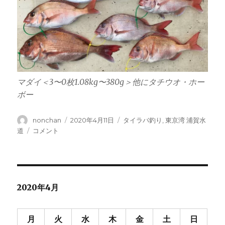
マダイ＜3〜0枚1.08kg〜380g＞他にタチウオ・ホー
ボー
投
投
カ
nonchan
2020年4月11日
タイラバ釣り
,
東京湾 浦賀水
稿
稿
テ
タ
道
コメント
者
日:
ゴ
イ
リ
ラ
ー
バ・・
2020-
59
2020年4月
に
月
火
水
木
金
土
日