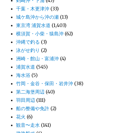
剣崎沖・下浦
(45)
千葉・木更津沖
(33)
城ケ島沖から沖の瀬
(13)
東京湾 浦賀水道
(1,403)
横須賀・小柴・猿島沖
(62)
沖縄で釣る
(3)
泳がせ釣り
(2)
洲崎・館山・富浦沖
(4)
浦賀水道
(545)
海水浴
(5)
竹岡・金谷・保田・岩井沖
(38)
第二海堡周辺
(40)
羽田周辺
(111)
船の整備や免許
(2)
花火
(6)
観音〜走水
(141)