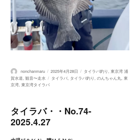
投
投
カ
nonchanmaru
2025年4月28日
タイラバ釣り
,
東京湾 浦
稿
稿
テ
タ
賀水道
,
観音〜走水
タイラバ
,
タイラバ釣り
,
のんちゃん丸
,
東
者
日:
ゴ
グ
京湾
,
東京湾タイラバ
リ
ー
タイラバ・・No.74-
2025.4.27