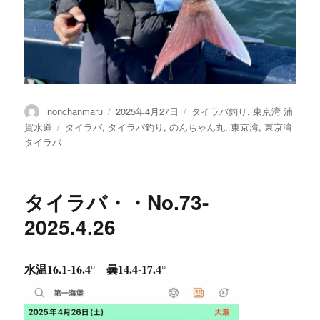
投
投
カ
nonchanmaru
2025年4月27日
タイラバ釣り
,
東京湾 浦
稿
稿
テ
タ
賀水道
タイラバ
,
タイラバ釣り
,
のんちゃん丸
,
東京湾
,
東京湾
者
日:
ゴ
グ
タイラバ
リ
ー
タイラバ・・No.73-
2025.4.26
水温16.1-16.4° 曇14.4-17.4°