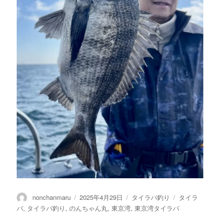
投
投
カ
タ
nonchanmaru
2025年4月29日
タイラバ釣り
タイラ
稿
稿
テ
グ
バ
,
タイラバ釣り
,
のんちゃん丸
,
東京湾
,
東京湾タイラバ
者
日:
ゴ