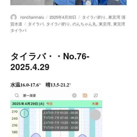
投
投
カ
nonchanmaru
2025年4月30日
タイラバ釣り
,
東京湾 浦
稿
稿
テ
タ
賀水道
タイラバ
,
タイラバ釣り
,
のんちゃん丸
,
東京湾
,
東京湾
者
日:
ゴ
グ
タイラバ
リ
ー
タイラバ・・No.76-
2025.4.29
水温16.0-17.6° 晴13.5-21.2°