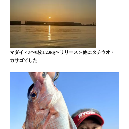
マダイ＜3〜0枚1.23kg〜リリース＞他にタチウオ・
カサゴでした