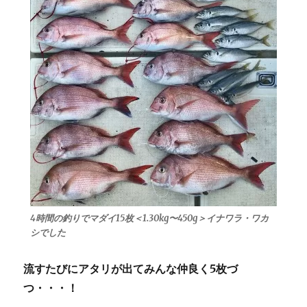
4時間の釣りでマダイ15枚＜1.30kg〜450g＞イナワラ・ワカ
シでした
流すたびにアタリが出てみんな仲良く5枚づ
つ・・・！