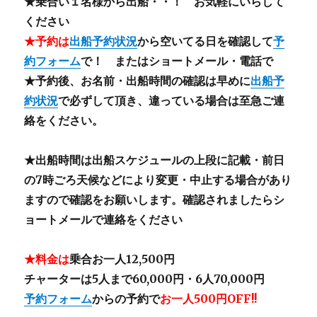
★乗合い１名様から出船・・！ お気軽にいらして
ください
★予約は
出船予約状況
から空いてる日を確認して
予
約フォーム
で！ またはショートメール・電話で
★予約後、お名前・出船時間の確認は早めに
出船予
約状況
で必ずして頂き、違っている場合は至急ご連
絡をください。
★出船時間は出船スケジュールの上段に記載・前日
の7時ごろ天候などにより変更・中止する場合があり
ますので確認をお願いします。確認されましたらシ
ョートメールで連絡をください
★料金は
乗合お一人12,500円
チャーターは5人まで60,000円・6人70,000円
予約フォーム
からの予約で
お一人500円OFF!!