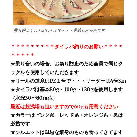
脂も程よくしゃぶしゃぶで・・・美味しかったです
＊＊＊＊＊＊＊＊＊タイラバ釣りのお願い＊＊＊＊
＊＊＊＊＊
★乗り合いの場合、お祭り防止のため全員で同じタ
ックルを使用していただきます
★リールの道糸はPE１号で・・・リーダーは4号3m
★タイラバは基本80g・100g・120gを使用します
（水深30〜80m位）
最近は超浅場も狙いますので60gも用意ください
★カラーはピンク系・レッド系・オレンジ系・黒は
必携です
★シルエットは単縦な細身のものも食ってきてます