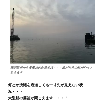
海老取川から多摩川の合流地点・・・曲がり角の杭がやっと
見えます
何とか浅瀬を通過しても一寸先が見えない状
況・・・
大型船の霧笛が聞こえます・・・！