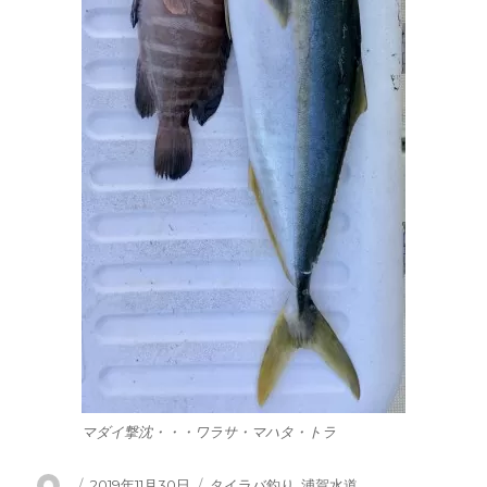
マダイ撃沈・・・ワラサ・マハタ・トラ
投
投
カ
2019年11月30日
タイラバ釣り
,
浦賀水道