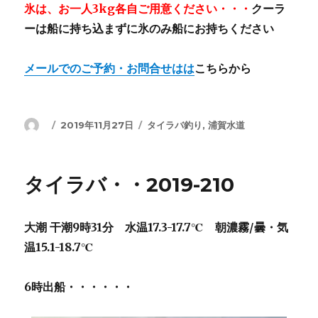
氷は、お一人3kg各自ご用意ください・・・
クーラ
ーは船に持ち込まずに氷のみ船にお持ちください
メールでのご予約・お問合せはは
こちらから
投
投
カ
2019年11月27日
タイラバ釣り
,
浦賀水道
稿
稿
テ
者
日:
ゴ
リ
タイラバ・・2019-210
ー
大潮 干潮9時31分 水温17.3-17.7℃ 朝濃霧/曇・気
温15.1-18.7℃
6時出船・・・・・・