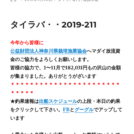
稿
稿
テ
者
日:
ゴ
リ
タイラバ・・2019-211
ー
今年から皆様に
公益財団法人神奈川県栽培漁業協会
へマダイ放流資
金のご協力をよろしくお願いします。
皆様の協力で、1〜11月で182,031円もの沢山の金額
が集まりました。ありがとうがざいます
＊＊＊＊＊＊＊＊＊＊＊＊＊＊＊＊＊＊＊＊＊＊＊
＊＊＊＊＊
★釣果速報は
出船スケジュール
の上段・本日の釣果
をクリックして下さい。
FB
と
グーグル
でアップして
います