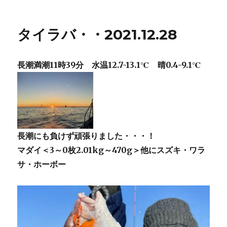
者
日:
ゴ
イ
リ
ラ
ー
バ・・
タイラバ・・2021.12.28
2021.12.29
に
長潮満潮11時39分 水温12.7-13.1℃ 晴0.4-9.1℃
長潮にも負けず頑張りました・・・！
マダイ＜3～0枚2.01kg～470g＞他にスズキ・ワラ
サ・ホーボー