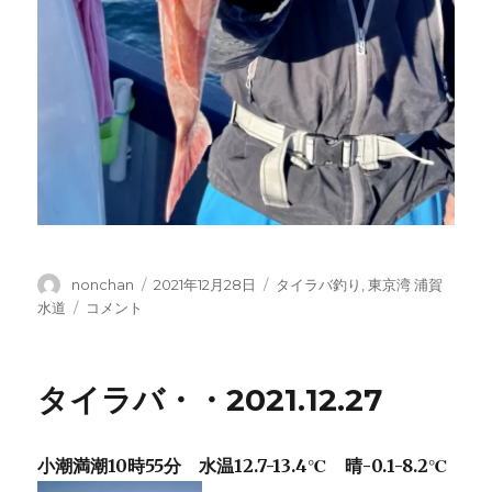
投
投
カ
nonchan
2021年12月28日
タイラバ釣り
,
東京湾 浦賀
稿
稿
テ
タ
水道
コメント
者
日:
ゴ
イ
リ
ラ
ー
バ・・
タイラバ・・2021.12.27
2021.12.28
に
小潮満潮10時55分 水温12.7-13.4℃ 晴-0.1-8.2℃