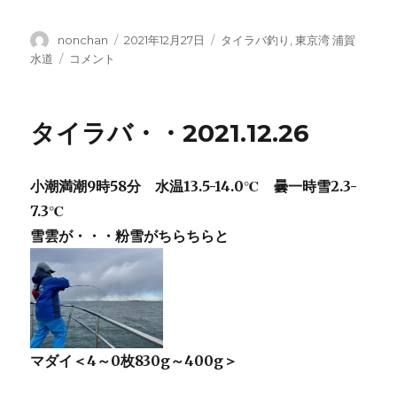
投
投
カ
nonchan
2021年12月27日
タイラバ釣り
,
東京湾 浦賀
稿
稿
テ
タ
水道
コメント
者
日:
ゴ
イ
リ
ラ
ー
バ・・
タイラバ・・2021.12.26
2021.12.27
に
小潮満潮9時58分 水温13.5-14.0℃ 曇一時雪2.3-
7.3℃
雪雲が・・・粉雪がちらちらと
マダイ＜4～0枚830g～400g＞