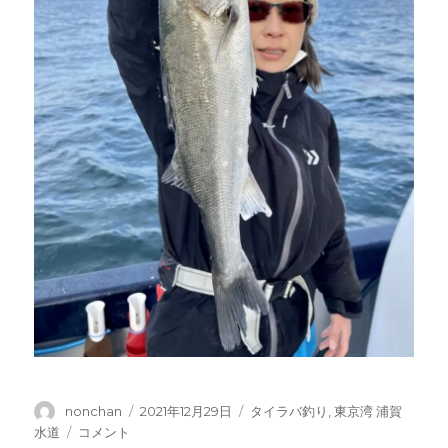
投
投
カ
nonchan
2021年12月29日
タイラバ釣り
,
東京湾 浦賀
稿
稿
テ
タ
水道
コメント