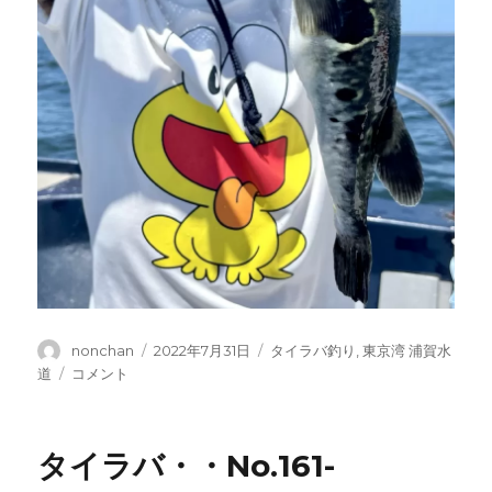
投
投
カ
nonchan
2022年7月31日
タイラバ釣り
,
東京湾 浦賀水
稿
稿
テ
タ
道
コメント
者
日:
ゴ
イ
リ
ラ
ー
バ・・
タイラバ・・No.161-
No
.162-