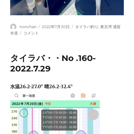
投
投
カ
nonchan
2022年7月30日
タイラバ釣り
,
東京湾 浦賀
稿
稿
テ
タ
水道
コメント
者
日:
ゴ
イ
リ
ラ
ー
バ・・
タイラバ・・No .160-
No.161-
2022.7.30
2022.7.29
に
水温26.2-27.0° 晴26.2-32.4°