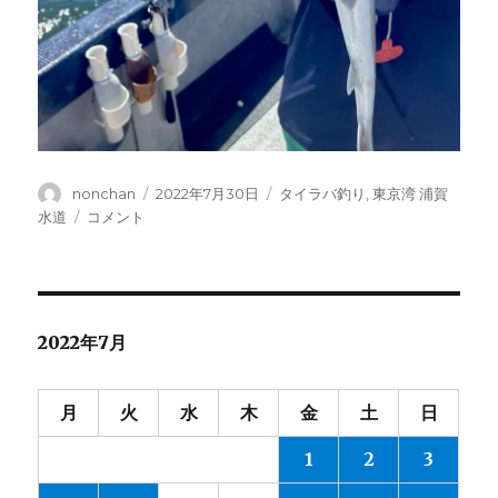
投
投
カ
nonchan
2022年7月30日
タイラバ釣り
,
東京湾 浦賀
稿
稿
テ
タ
水道
コメント
者
日:
ゴ
イ
リ
ラ
ー
バ・・
No.161-
2022.7.30
2022年7月
に
月
火
水
木
金
土
日
1
2
3