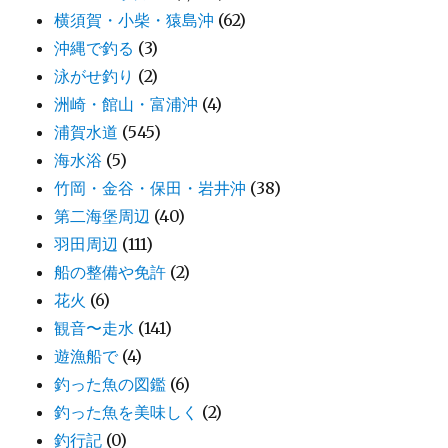
横須賀・小柴・猿島沖
(62)
沖縄で釣る
(3)
泳がせ釣り
(2)
洲崎・館山・富浦沖
(4)
浦賀水道
(545)
海水浴
(5)
竹岡・金谷・保田・岩井沖
(38)
第二海堡周辺
(40)
羽田周辺
(111)
船の整備や免許
(2)
花火
(6)
観音〜走水
(141)
遊漁船で
(4)
釣った魚の図鑑
(6)
釣った魚を美味しく
(2)
釣行記
(0)