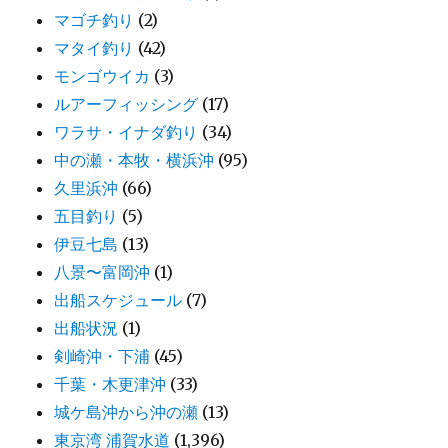
マゴチ釣り
(2)
マタイ釣り
(42)
モンゴウイカ
(3)
ルアーフィッシング
(17)
ワラサ・イナダ釣り
(34)
中の瀬・本牧・横浜沖
(95)
久里浜沖
(66)
五目釣り
(5)
伊豆七島
(13)
八景〜富岡沖
(1)
出船スケジュール
(7)
出船状況
(1)
剣崎沖・下浦
(45)
千葉・木更津沖
(33)
城ケ島沖から沖の瀬
(13)
東京湾 浦賀水道
(1,396)