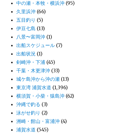
中の瀬・本牧・横浜沖
(95)
久里浜沖
(66)
五目釣り
(5)
伊豆七島
(13)
八景〜富岡沖
(1)
出船スケジュール
(7)
出船状況
(1)
剣崎沖・下浦
(45)
千葉・木更津沖
(33)
城ケ島沖から沖の瀬
(13)
東京湾 浦賀水道
(1,396)
横須賀・小柴・猿島沖
(62)
沖縄で釣る
(3)
泳がせ釣り
(2)
洲崎・館山・富浦沖
(4)
浦賀水道
(545)