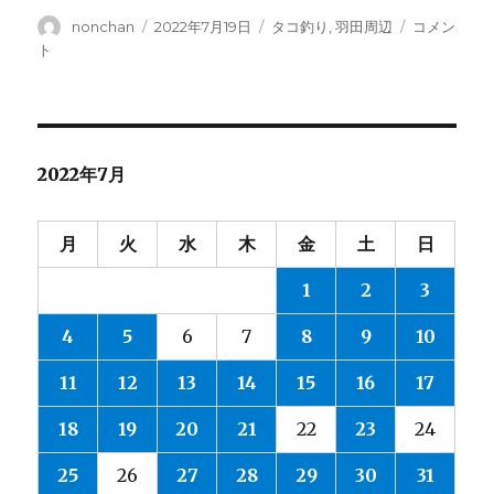
投
投
カ
タ
nonchan
2022年7月19日
タコ釣り
,
羽田周辺
コメン
稿
稿
テ
コ
ト
者
日:
ゴ
釣
リ
り・・
ー
2022-
No.152
に
2022年7月
月
火
水
木
金
土
日
1
2
3
4
5
6
7
8
9
10
11
12
13
14
15
16
17
18
19
20
21
22
23
24
25
26
27
28
29
30
31