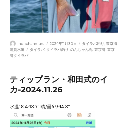
投
投
カ
nonchanmaru
2024年11月30日
タイラバ釣り
,
東京湾
稿
稿
テ
タ
浦賀水道
タイラバ
,
タイラバ釣り
,
のんちゃん丸
,
東京湾
,
東京
者
日:
ゴ
グ
湾タイラバ
リ
ー
ティップラン・和田式のイ
カ-2024.11.26
水温18.4-18.7° 晴/曇6.9-14.8°