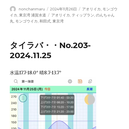
投
投
カ
nonchanmaru
2024年11月26日
アオリイカ
,
モンゴウ
稿
稿
テ
タ
イカ
,
東京湾 浦賀水道
アオリイカ
,
ティップラン
,
のんちゃん
者
日:
ゴ
グ
丸
,
モンゴウイカ
,
和田式
,
東京湾
リ
ー
タイラバ・・No.203-
2024.11.25
水温17.7-18.0° 晴8.7-13.7°