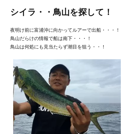
リ
シイラ・・鳥山を探して！
ー
夜明け前に富浦沖に向かってルアーで出船・・・！
鳥山だらけの情報で船は南下・・・！
鳥山は何処にも見当たらず潮目を狙う・・！