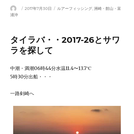
投
投
カ
2017年7月30日
ルアーフィッシング
,
洲崎・館山・富
稿
稿
テ
浦沖
者
日:
ゴ
リ
ー
タイラバ・・2017-26とサワ
ラを探して
中潮・満潮06時44分水温11.4〜13.7℃
5時30分出船・・・
一路剣崎へ