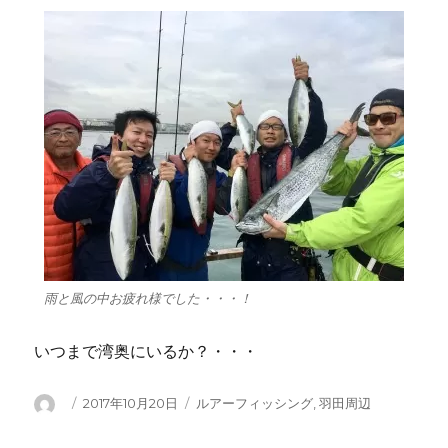
雨と風の中お疲れ様でした・・・！
いつまで湾奥にいるか？・・・
投
投
カ
2017年10月20日
ルアーフィッシング
,
羽田周辺
稿
稿
テ
者
日:
ゴ