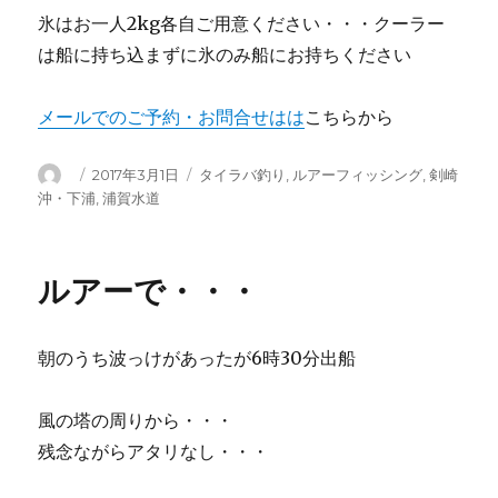
氷はお一人2kg各自ご用意ください・・・クーラー
は船に持ち込まずに氷のみ船にお持ちください
メールでのご予約・お問合せはは
こちらから
投
投
カ
2017年3月1日
タイラバ釣り
,
ルアーフィッシング
,
剣崎
稿
稿
テ
沖・下浦
,
浦賀水道
者
日:
ゴ
リ
ー
ルアーで・・・
朝のうち波っけがあったが6時30分出船
風の塔の周りから・・・
残念ながらアタリなし・・・