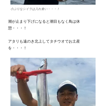
小ぶりなシイラは入れ食い・・・！
潮が止まり下げになると潮目もなく鳥は休
憩・・・！
アタリも遠のき北上してタチウオでお土産
を・・・！