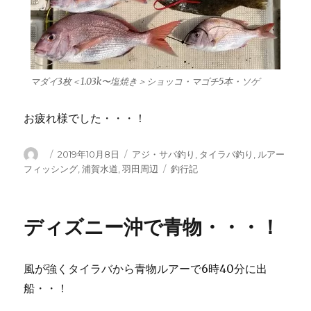
マダイ3枚＜1.03k〜塩焼き＞ショッコ・マゴチ5本・ソゲ
お疲れ様でした・・・！
投
投
カ
2019年10月8日
アジ・サバ釣り
,
タイラバ釣り
,
ルアー
稿
稿
テ
タ
フィッシング
,
浦賀水道
,
羽田周辺
釣行記
者
日:
ゴ
グ
リ
ー
ディズニー沖で青物・・・！
風が強くタイラバから青物ルアーで6時40分に出
船・・！