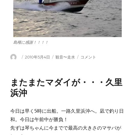
島権に感謝！！！！
投
投
カ
走
2010年5月4日
観音〜走水
コメント
稿
稿
テ
水
者
日:
ゴ
沖
リ
で
またまたマダイが・・・久里
ー
ア
ジ
浜沖
瀑
釣
に
今日は早く5時に出船。一路久里浜沖へ。凪で釣り日
和。今日は午前中が勝負！
先ずは琴ちゃんに今までで最高の大きさのマサバが