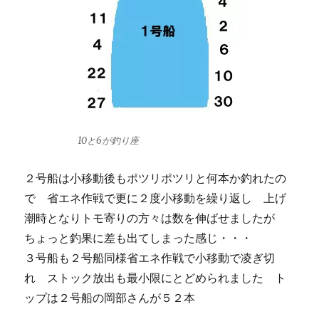
10と6が釣り座
２号船は小移動後もポツリポツリと何本か釣れたの
で 省エネ作戦で更に２度小移動を繰り返し 上げ
潮時となりトモ寄りの方々は数を伸ばせましたが
ちょっと釣果に差も出てしまった感じ・・・
３号船も２号船同様省エネ作戦で小移動で凌ぎ切
れ ストック放出も最小限にとどめられました ト
ップは２号船の岡部さんが５２本