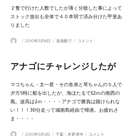
２隻で行けた人数でしたが薄く分散した事によって
ストック放出も全体で４０本弱で済み分けた甲斐あ
りました
投
投
カ
つ
2010年5月8日
遊漁船で
コメント
稿
稿
テ
い
者
日:
ゴ
に
リ
「か
アナゴにチャレンジしたが
ー
み
や」
で
マコちゃん・太一君・その舎弟と琴ちゃんの５人で
ア
ナ
夕方5時に船を出したが、海ほたるで12ｍの南西の
ゴ
風。波高は2ｍ・・・・アナゴで勝負は賭けられな
に
い！！！30分走って城南島経由で帰港。お疲れさ
ま・・・・
投
投
カ
ア
2010年5月5日
千葉・木更津沖
コメント