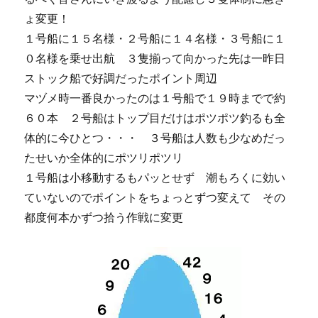
ょ変更！
１号船に１５名様・２号船に１４名様・３号船に１
０名様を乗せ出航 ３隻揃って向かった先は一昨日
ストック船で好調だったポイント周辺
マヅメ時一番良かったのは１号船で１９時までで約
６０本 ２号船はトップ目だけはポツポツ釣るも全
体的に今ひとつ・・・ ３号船は人数も少なめだっ
たせいか全体的にポツリポツリ
１号船は小移動するもパッとせず 潮もろくに効い
ていないのでポイントをちょっとずつ変えて その
都度何本かずつ拾う作戦に変更