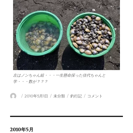
左はノンちゃん組・・・一生懸命採った佳代ちゃんと
学・・・数が？？？
投
投
カ
タ
羽
2010年5月1日
未分類
釣行記
コメント
稿
稿
テ
グ
田
者
日:
ゴ
の
リ
潮
ー
干
狩
2010年5月