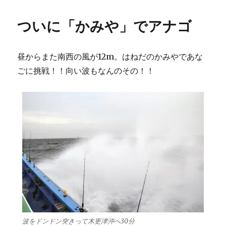
者
日:
ゴ
ャ
リ
ン
ついに「かみや」でアナゴ
ー
で
今
日
昼からまた南西の風が12m。はねだのかみやであな
は
走
ごに挑戦！！向い波もなんのその！！
水
沖
へ
に
波をドンドン突きって木更津沖へ30分