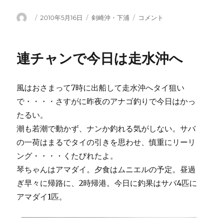
投
投
カ
剣
2010年5月16日
剣崎沖・下浦
コメント
稿
稿
テ
崎
者
日:
ゴ
へ
リ
真
連チャンで今日は走水沖へ
ー
鯛
サ
ン
風はおさまって7時に出船して走水沖へタイ狙い
に
で・・・・さすがに昨夜のアナゴ釣りで今日はかっ
たるい。
潮も若潮で動かず、ナンか釣れる気がしない。サバ
の一荷はまるでタイの引きを思わせ、慎重にリーリ
ング・・・・くたびれたよ。
琴ちゃんはアマダイ。夕食はムニエルの予定。昼過
ぎ早々に帰路に、2時帰港。今日に釣果はサバ4匹に
アマダイ1匹。