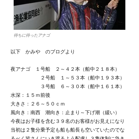
待ちに待ったアナゴ
以下 かみや のブログより
夜アナゴ １号船 ２～４２本（船中２１８本）
２号船 １～５３本（船中１９３本）
３号船 ６～３０本（船中１６１本）
水深：１５ｍ前後
大きさ：２６～５０ｃｍ
風向き：南西 潮向き：止まり～下げ潮（緩い）
今夜はお子様を含む３９名のお客様がお見えになり
当初は２隻分乗予定も船も船長も空いていたのでな
るべく皆さんにいき渡るよう配慮し３隻体制に急き