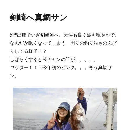
剣崎へ真鯛サン
5時出船でいざ剣崎沖へ。天候も良く波も穏やかで、
なんだか眠くなってしまう。周りの釣り船ものんび
りしてる様子？？
しばらくすると琴チャンの竿が、、、、、
ヤッター！！！今年初のピンク。。。そう真鯛サ
ン。