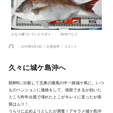
かなり傷ついていたマダイ・・・51cmでした
投
投
カ
ま
2010年5月3日
久里浜沖
コメント
稿
稿
テ
た
者
日:
ゴ
ま
リ
た
久々に城ケ島沖へ
ー
マ
ダ
イ
朝8時に出船して北東の微風の中一路城ケ島に。いつ
が・・・
久
ものペンションに連絡をして、係留できるか効いた
里
ところ昨年台風で壊れたとこがキレイに直ったが係
浜
留はムリ！
沖
に
うらりに止めようとしたが満隻！アキラメ城ケ島沖