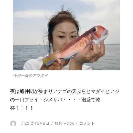
今日一番のアマダイ
夜は船仲間が集まりアナゴの天ぷらとマダイとアジ
の一口フライ・シメサバ・・・・泡盛で乾
杯！！！！
投
投
カ
連
2010年5月9日
観音〜走水
コメント
稿
稿
テ
チ