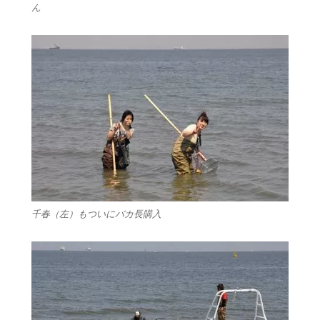
ん
千春（左）もついにバカ長購入