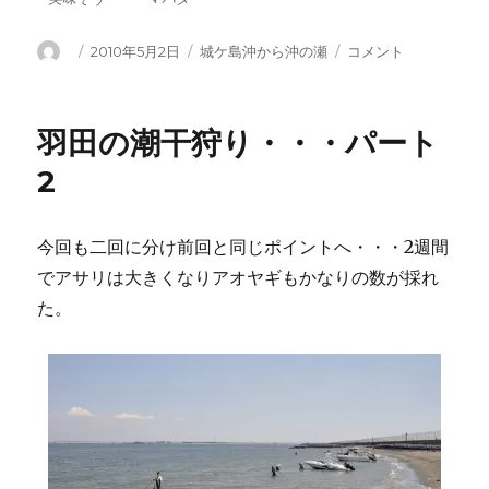
投
投
カ
久々
2010年5月2日
城ケ島沖から沖の瀬
コメント
稿
稿
テ
に
者
日:
ゴ
城
リ
ケ
羽田の潮干狩り・・・パート
ー
島
沖
2
へ
に
今回も二回に分け前回と同じポイントへ・・・2週間
でアサリは大きくなりアオヤギもかなりの数が採れ
た。