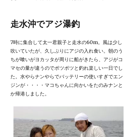
稿
稿
テ
ナ
者
日:
ゴ
ゴ
リ
に
走水沖でアジ瀑釣
ー
チ
ャ
レ
7時に集合して太一君親子と走水の60m。風は少し
ン
ジ
吹いていたが、久しぶりにアジの入れ食い。朝のう
し
ちが喰いがヨカッタが周りに船がきたら、アジがコ
た
マセの量が違うのでポツポツと釣れ楽しい一日でし
が
に
た。水やらナンやらでバッテリーの使いすぎでエン
ジンが・・・・マコちゃんに向かいをたのみナンと
か帰港しました。