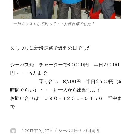
一日キャストして釣って・・お疲れ様でした！
久しぶりに新滑走路で爆釣の日でした
シーバス船 チャーターで30,000円 半日22,000
円・・・4人まで
乗り合い 8,500円 半日6,500円（4
時間ぐらい）・・・お一人から出船します
お問い合せは ０９０−３２３５−０４５６ 野中ま
で
投
投
カ
2013年10月27日
シーバス釣り
,
羽田周辺