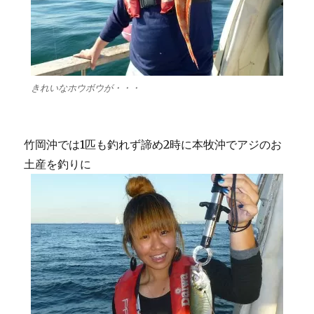
きれいなホウボウが・・・
竹岡沖では1匹も釣れず諦め2時に本牧沖でアジのお
土産を釣りに