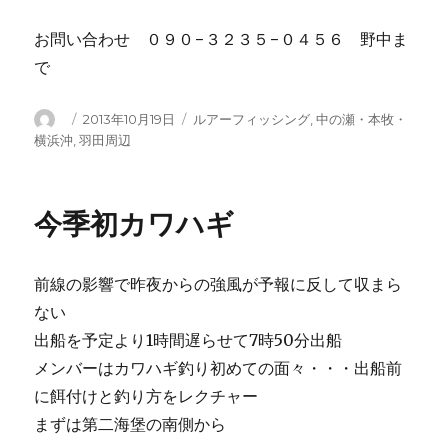
お問い合わせ ０９０−３２３５−０４５６ 野中ま
で
投
投
カ
2013年10月19日
ルアーフィッシング
,
中の瀬・本牧・
稿
稿
テ
横浜沖
,
羽田周辺
者
日:
ゴ
リ
ー
今季初カワハギ
前線の影響で昨夜からの強風が予報に反して収まら
ない
出船を予定より1時間遅らせて7時50分出船
メンバーはカワハギ釣り初めての面々・・・出船前
に餌付けと釣り方をレクチャー
まずは第二海堡の南側から