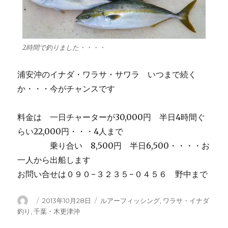
2時間で釣りました・・・・
浦安沖のイナダ・ワラサ・サワラ いつまで続く
か・・・今がチャンスです
料金は 一日チャーターが30,000円 半日4時間ぐ
らい22,000円・・・4人まで
乗り合い 8,500円 半日6,500・・・・お
一人から出船します
お問い合せは０９０−３２３５−０４５６ 野中まで
投
投
カ
2013年10月28日
ルアーフィッシング
,
ワラサ・イナダ
稿
稿
テ
釣り
,
千葉・木更津沖
者
日:
ゴ