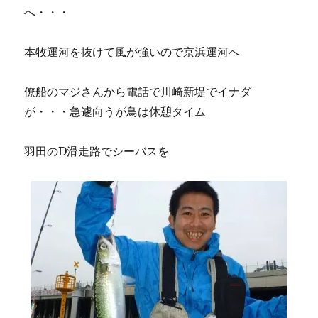
へ・・・
本牧運河を抜けて風が強いので京浜運河へ
僚船のマジさんから電話で川崎新堤でイナダ
が・・・急遽向うが鳥は休憩タイム
羽田のD滑走路でシーバスを