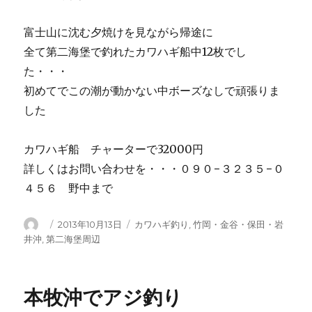
富士山に沈む夕焼けを見ながら帰途に
全て第二海堡で釣れたカワハギ船中12枚でし
た・・・
初めてでこの潮が動かない中ボーズなしで頑張りま
した
カワハギ船 チャーターで32000円
詳しくはお問い合わせを・・・０９０−３２３５−０
４５６ 野中まで
投
投
カ
2013年10月13日
カワハギ釣り
,
竹岡・金谷・保田・岩
稿
稿
テ
井沖
,
第二海堡周辺
者
日:
ゴ
リ
ー
本牧沖でアジ釣り