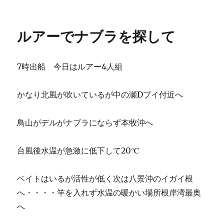
稿
稿
テ
者
日:
ゴ
リ
ルアーでナブラを探して
ー
7時出船 今日はルアー4人組
かなり北風が吹いているが中の瀬Dブイ付近へ
鳥山がデルがナブラにならず本牧沖へ
台風後水温が急激に低下して20℃
ベイトはいるが活性が低く次は八景沖のイガイ根
へ・・・・竿を入れず水温の暖かい場所根岸湾最奥
へ