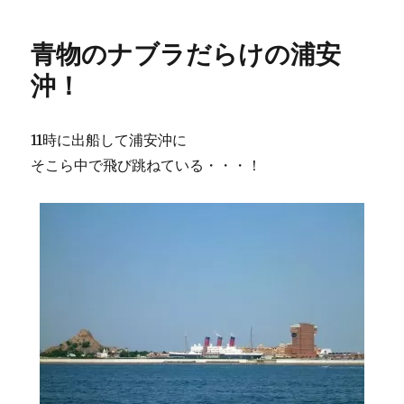
青物のナブラだらけの浦安
沖！
11時に出船して浦安沖に
そこら中で飛び跳ねている・・・！