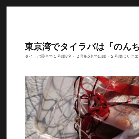
東京湾でタイラバは「のん
タイラバ乗合で１号船8名・２号船5名で出船・２号船はリク