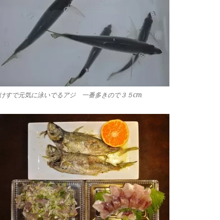
けすで元気に泳いでるアジ 一番多きので３５cm