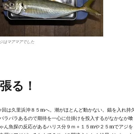
ジはマアマアでした
張る！
今回は久里浜沖８５mへ。潮がほとんど動かない。錨を入れ持
パラパラあるので期待を一心に仕掛けを投入するがなかなか喰
ゃん魚探の反応があるハリス分９ｍ＋１５mや２５mでアジを