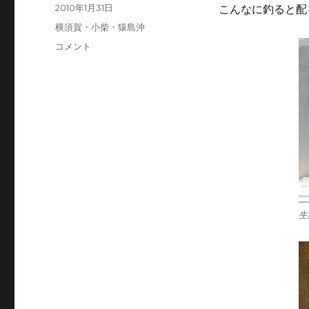
投
投
2010年1月31日
こんなに釣ると配
稿
稿
カ
横須賀・小柴・猿島沖
者
日:
テ
横
コメント
ゴ
須
リ
賀
ー
沖
へ
ア
ジ
釣
り
に
生