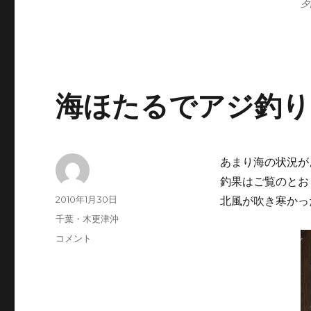
夕
海ほたるでアジ釣り
あまり海の状況が
釣果はご覧のとお
投
投
2010年1月30日
北風が吹き寒かっ
稿
稿
カ
千葉・木更津沖
者
日:
テ
海
コメント
ゴ
ほ
リ
た
ー
る
で
ア