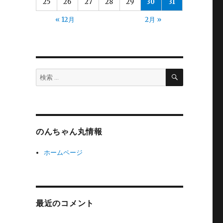
25
26
27
28
29
30
31
« 12月
2月 »
検
検
索
索:
のんちゃん丸情報
ホームページ
最近のコメント