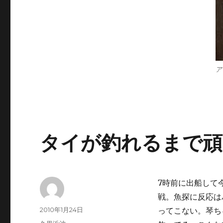
ジ
釣
り
に
ア
タイが釣れるまで頑
7時前に出船して
戦。魚探に反応は
投
投
2010年1月24日
ってこない。琴ち
稿
稿