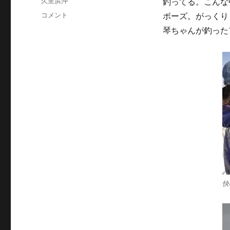
カ
久里浜沖
釣ってる。こんな
者
日:
テ
タ
コメント
ボーズ。がっくり
ゴ
イ
琴ちゃんが釣った
リ
が
ー
釣
れ
る
ま
で
頑
張
る！
に
快