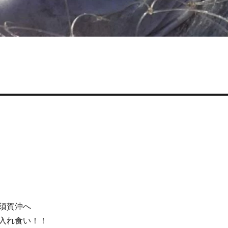
須賀沖へ
入れ食い！！