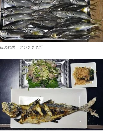
日の釣果 アジ？？？匹