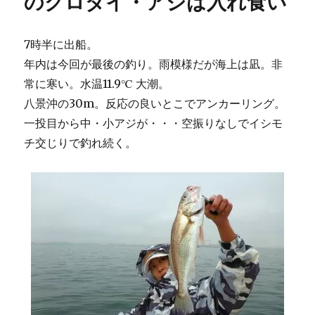
のクロダイ・アジは入れ食い
7時半に出船。
年内は今回が最後の釣り。雨模様だが海上は凪。非
常に寒い。水温11.9℃ 大潮。
八景沖の30m。反応の良いとこでアンカーリング。
一投目から中・小アジが・・・空振りなしでイシモ
チ交じりで釣れ続く。