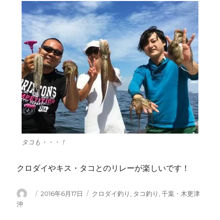
タコも・・・！
クロダイやキス・タコとのリレーが楽しいです！
投
投
カ
2016年6月17日
クロダイ釣り
,
タコ釣り
,
千葉・木更津
稿
稿
テ
沖
者
日:
ゴ