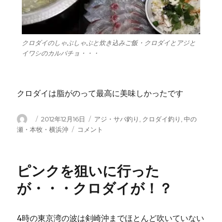
クロダイのしゃぶしゃぶと炊き込みご飯・クロダイとアジと
イワシのカルパチョ・・・
クロダイは脂がのって最高に美味しかったです
投
投
カ
2012年12月16日
アジ・サバ釣り
,
クロダイ釣り
,
中の
稿
稿
テ
本
瀬・本牧・横浜沖
コメント
者
日:
ゴ
牧
リ
沖
ー
の
ピンクを狙いに行った
ア
ジ
が・・・クロダイが！？
は
気
ま
4時の東京湾の波は剣崎沖までほとんど吹いていない