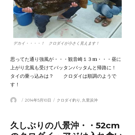
デカイ・・・・！ クロダイが小さく見えます！
思ってた通り強風が・・・観音崎１３m・・・昼に
上がり北風も受けてバッタンバッタんと帰路に！
タイの乗っ込みは？ クロダイは順調のようで
す！
投
投
カ
2014年5月10日
クロダイ釣り
,
久里浜沖
稿
稿
テ
者
日:
ゴ
リ
久しぶりの八景沖・・52cm
ー