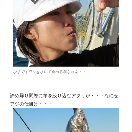
ア
ジ
は
入
れ
食
い
に
ひまでイワシをさいて食べる琴ちゃん・・・
諦め帰り間際に竿を絞り込むアタリが・・・なにせ
アジの仕掛け・・・