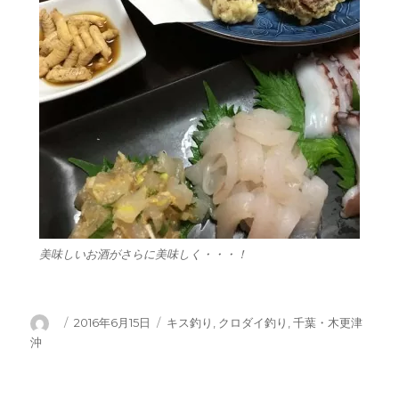
美味しいお酒がさらに美味しく・・・！
投
投
カ
2016年6月15日
キス釣り
,
クロダイ釣り
,
千葉・木更津
稿
稿
テ
沖
者
日:
ゴ
リ
ー