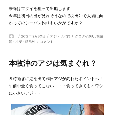
来春はマダイを狙って出船します
今年は初日の出が見れそうなので羽田沖で太陽に向
かってのシーバス釣りもいかがですか？
投
投
カ
2012年12月30日
アジ・サバ釣り
,
クロダイ釣り
,
横須
稿
稿
テ
久
賀・小柴・猿島沖
コメント
者
日:
ゴ
し
リ
ぶ
ー
り
本牧沖のアジは気まぐれ？
の
八
景
８時過ぎに港を出て昨日アジが釣れたポイントへ！
沖・・
52cm
午前中全く食ってこない・・・食ってきてもイワシ
の
に小さいアジ・・
ク
ロ
ダ
イ・