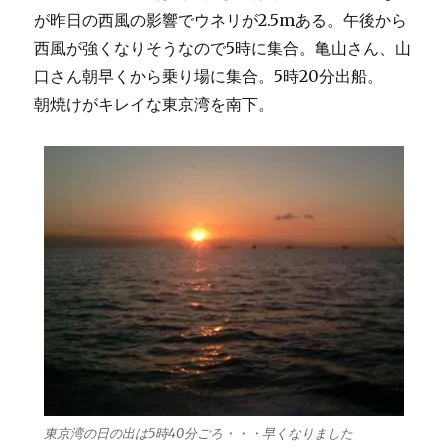
ぐ
が昨日の西風の影響でウネリが2.5mある。午後から
れ？
に
西風が強くなりそうなので5時に集合。亀山さん、山
口さん朝早くから乗り場に集合。5時20分出船。
朝焼けがキレイな東京湾を南下。
東京湾の日の出は5時40分ごろ・・・早くなりました