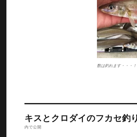
サ
イ
ズ
数は釣れます・・・！
投
キスとクロダイのフカセ釣
稿
内で公開
ナ