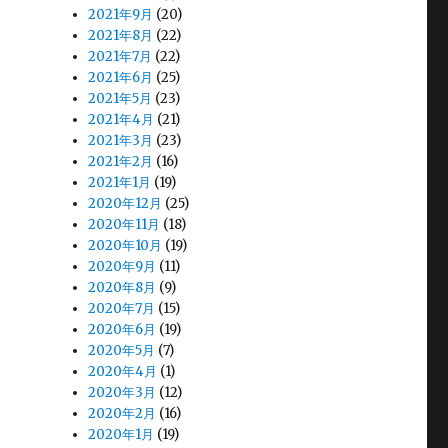
2021年9月
(20)
2021年8月
(22)
2021年7月
(22)
2021年6月
(25)
2021年5月
(23)
2021年4月
(21)
2021年3月
(23)
2021年2月
(16)
2021年1月
(19)
2020年12月
(25)
2020年11月
(18)
2020年10月
(19)
2020年9月
(11)
2020年8月
(9)
2020年7月
(15)
2020年6月
(19)
2020年5月
(7)
2020年4月
(1)
2020年3月
(12)
2020年2月
(16)
2020年1月
(19)