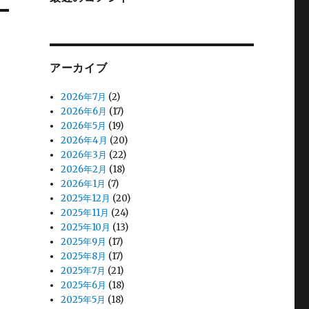
アーカイブ
2026年7月
(2)
2026年6月
(17)
2026年5月
(19)
2026年4月
(20)
2026年3月
(22)
2026年2月
(18)
2026年1月
(7)
2025年12月
(20)
2025年11月
(24)
2025年10月
(13)
2025年9月
(17)
2025年8月
(17)
2025年7月
(21)
2025年6月
(18)
2025年5月
(18)