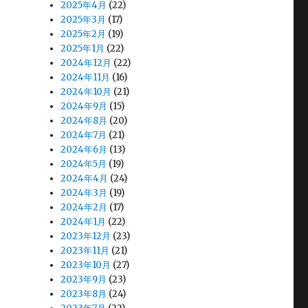
2025年4月
(22)
2025年3月
(17)
2025年2月
(19)
2025年1月
(22)
2024年12月
(22)
2024年11月
(16)
2024年10月
(21)
2024年9月
(15)
2024年8月
(20)
2024年7月
(21)
2024年6月
(13)
2024年5月
(19)
2024年4月
(24)
2024年3月
(19)
2024年2月
(17)
2024年1月
(22)
2023年12月
(23)
2023年11月
(21)
2023年10月
(27)
2023年9月
(23)
2023年8月
(24)