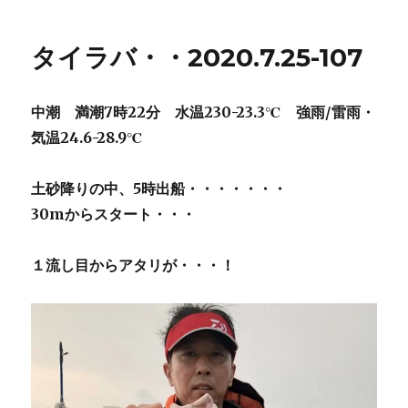
リ
ラ
ー
バ・・
タイラバ・・2020.7.25-107
2020.7.26-
108
に
中潮 満潮7時22分 水温230-23.3℃ 強雨/雷雨・
気温24.6-28.9℃
土砂降りの中、5時出船・・・・・・・
30mからスタート・・・
１流し目からアタリが・・・！