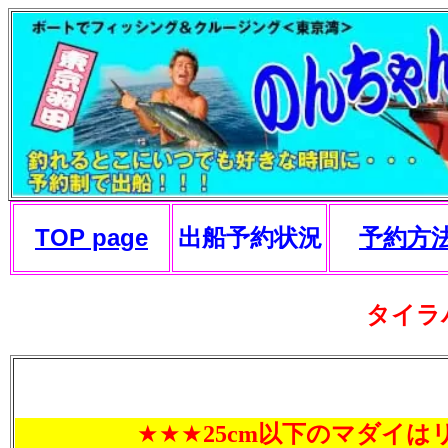
TOP page
出船予約状況
予約方
タイラ
★★★
25cm以下のマダイ