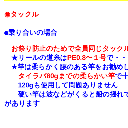
◉タックル
●乗り合いの場合
お祭り防止のためで
全員
同じタック
★リールの道糸は
PE0.8〜１号
で・・
★竿は柔らかく腰のある竿をお勧め
タイラバ80gまでの柔らかい竿
で
120gも使用して問題ありません
硬い竿は波などがくると船の揺れで
があります