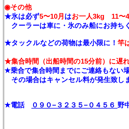
◉その他
★氷は必ず
5〜10月
は
お一人3kg 11〜
クーラーは車に・氷のみ船にお持ち
★
タックルなどの荷物は最小限に！
竿
★集合時間（出船時間の15分前）に遅
★乗合で集合時間までにご連絡もない
その場合はキャンセル料が発生致し
★電話
０９０−３２３５−０４５６
野