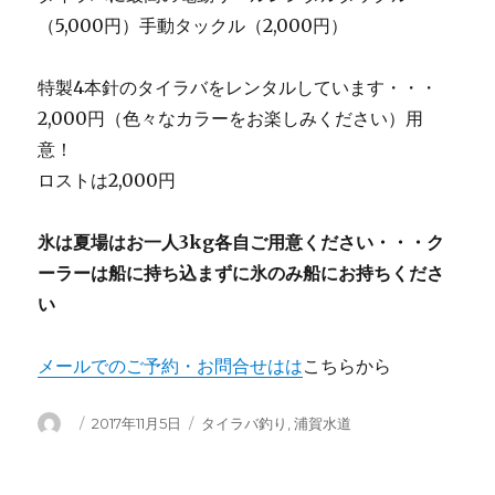
（5,000円）手動タックル（2,000円）
特製4本針のタイラバをレンタルしています・・・
2,000円（色々なカラーをお楽しみください）用
意！
ロストは2,000円
氷は夏場はお一人3kg各自ご用意ください・・・ク
ーラーは船に持ち込まずに氷のみ船にお持ちくださ
い
メールでのご予約・お問合せはは
こちらから
投
投
カ
2017年11月5日
タイラバ釣り
,
浦賀水道
稿
稿
テ
者
日:
ゴ
リ