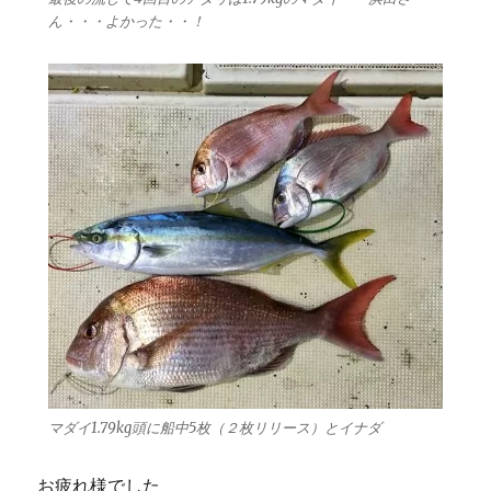
ん・・・よかった・・！
マダイ1.79kg頭に船中5枚（２枚リリース）とイナダ
お疲れ様でした