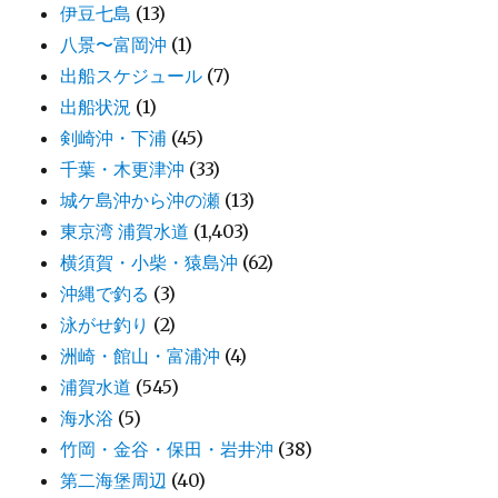
伊豆七島
(13)
八景〜富岡沖
(1)
出船スケジュール
(7)
出船状況
(1)
剣崎沖・下浦
(45)
千葉・木更津沖
(33)
城ケ島沖から沖の瀬
(13)
東京湾 浦賀水道
(1,403)
横須賀・小柴・猿島沖
(62)
沖縄で釣る
(3)
泳がせ釣り
(2)
洲崎・館山・富浦沖
(4)
浦賀水道
(545)
海水浴
(5)
竹岡・金谷・保田・岩井沖
(38)
第二海堡周辺
(40)