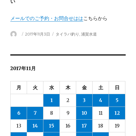
い
メールでのご予約・お問合せはは
こちらから
投
投
カ
2017年11月3日
タイラバ釣り
,
浦賀水道
稿
稿
テ
者
日:
ゴ
リ
ー
2017年11月
月
火
水
木
金
土
日
1
2
3
4
5
6
7
8
9
10
11
12
13
14
15
16
17
18
19