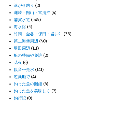
泳がせ釣り
(2)
洲崎・館山・富浦沖
(4)
浦賀水道
(545)
海水浴
(5)
竹岡・金谷・保田・岩井沖
(38)
第二海堡周辺
(40)
羽田周辺
(111)
船の整備や免許
(2)
花火
(6)
観音〜走水
(141)
遊漁船で
(4)
釣った魚の図鑑
(6)
釣った魚を美味しく
(2)
釣行記
(0)