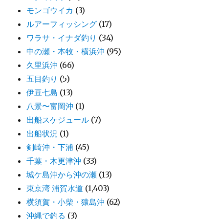
モンゴウイカ
(3)
ルアーフィッシング
(17)
ワラサ・イナダ釣り
(34)
中の瀬・本牧・横浜沖
(95)
久里浜沖
(66)
五目釣り
(5)
伊豆七島
(13)
八景〜富岡沖
(1)
出船スケジュール
(7)
出船状況
(1)
剣崎沖・下浦
(45)
千葉・木更津沖
(33)
城ケ島沖から沖の瀬
(13)
東京湾 浦賀水道
(1,403)
横須賀・小柴・猿島沖
(62)
沖縄で釣る
(3)