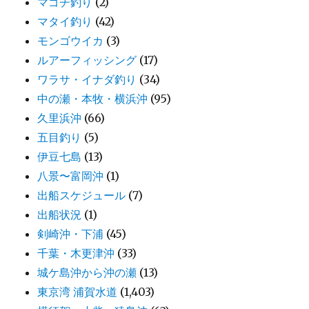
マゴチ釣り
(2)
マタイ釣り
(42)
モンゴウイカ
(3)
ルアーフィッシング
(17)
ワラサ・イナダ釣り
(34)
中の瀬・本牧・横浜沖
(95)
久里浜沖
(66)
五目釣り
(5)
伊豆七島
(13)
八景〜富岡沖
(1)
出船スケジュール
(7)
出船状況
(1)
剣崎沖・下浦
(45)
千葉・木更津沖
(33)
城ケ島沖から沖の瀬
(13)
東京湾 浦賀水道
(1,403)