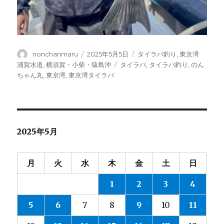
投
投
カ
nonchanmaru
2025年5月5日
タイラバ釣り
,
東京湾
稿
稿
テ
タ
浦賀水道
,
横須賀・小柴・猿島沖
タイラバ
,
タイラバ釣り
,
のん
者
日:
ゴ
グ
ちゃん丸
,
東京湾
,
東京湾タイラバ
リ
ー
2025年5月
月
火
水
木
金
土
日
1
2
3
4
5
6
7
8
9
10
11