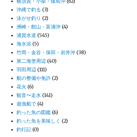
横須賀・小柴・猿島沖
(62)
沖縄で釣る
(3)
泳がせ釣り
(2)
洲崎・館山・富浦沖
(4)
浦賀水道
(545)
海水浴
(5)
竹岡・金谷・保田・岩井沖
(38)
第二海堡周辺
(40)
羽田周辺
(111)
船の整備や免許
(2)
花火
(6)
観音〜走水
(141)
遊漁船で
(4)
釣った魚の図鑑
(6)
釣った魚を美味しく
(2)
釣行記
(0)