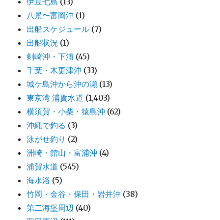
伊豆七島
(13)
八景〜富岡沖
(1)
出船スケジュール
(7)
出船状況
(1)
剣崎沖・下浦
(45)
千葉・木更津沖
(33)
城ケ島沖から沖の瀬
(13)
東京湾 浦賀水道
(1,403)
横須賀・小柴・猿島沖
(62)
沖縄で釣る
(3)
泳がせ釣り
(2)
洲崎・館山・富浦沖
(4)
浦賀水道
(545)
海水浴
(5)
竹岡・金谷・保田・岩井沖
(38)
第二海堡周辺
(40)