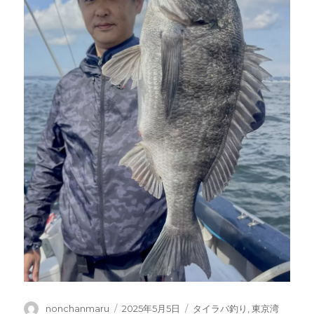
投
投
カ
nonchanmaru
2025年5月5日
タイラバ釣り
,
東京湾