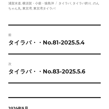
稿
稿
テ
タ
浦賀水道
,
横須賀・小柴・猿島沖
タイラバ
,
タイラバ釣り
,
のん
者
日:
ゴ
グ
ちゃん丸
,
東京湾
,
東京湾タイラバ
リ
ー
投
前
稿
タイラバ・・No.81-2025.5.4
前
の
ナ
投
ビ
稿:
次
ゲ
タイラバ・・No.83-2025.5.6
次
の
ー
投
シ
稿:
ョ
2026年8月