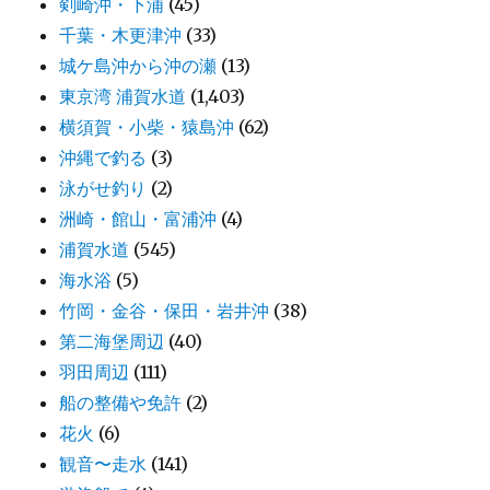
剣崎沖・下浦
(45)
千葉・木更津沖
(33)
城ケ島沖から沖の瀬
(13)
東京湾 浦賀水道
(1,403)
横須賀・小柴・猿島沖
(62)
沖縄で釣る
(3)
泳がせ釣り
(2)
洲崎・館山・富浦沖
(4)
浦賀水道
(545)
海水浴
(5)
竹岡・金谷・保田・岩井沖
(38)
第二海堡周辺
(40)
羽田周辺
(111)
船の整備や免許
(2)
花火
(6)
観音〜走水
(141)