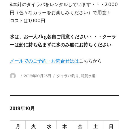
4本針のタイラバをレンタルしています・・・2,000
円（色々なカラーをお楽しみください）で用意！
ロストは1,000円
氷は、お一人2kg各自ご用意ください・・・クーラ
ーは船に持ち込まずに氷のみ船にお持ちください
メールでのご予約・お問合せはは
こちらから
投
投
カ
2018年10月25日
タイラバ釣り
,
浦賀水道
稿
稿
テ
者
日:
ゴ
リ
ー
2018年10月
月
火
水
木
金
土
日