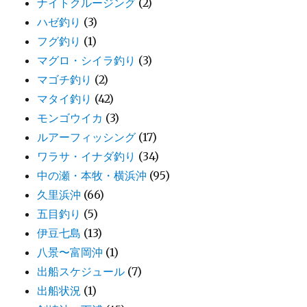
ナイトクルージング
(2)
ハゼ釣り
(3)
フグ釣り
(1)
マグロ・シイラ釣り
(3)
マゴチ釣り
(2)
マタイ釣り
(42)
モンゴウイカ
(3)
ルアーフィッシング
(17)
ワラサ・イナダ釣り
(34)
中の瀬・本牧・横浜沖
(95)
久里浜沖
(66)
五目釣り
(5)
伊豆七島
(13)
八景〜富岡沖
(1)
出船スケジュール
(7)
出船状況
(1)