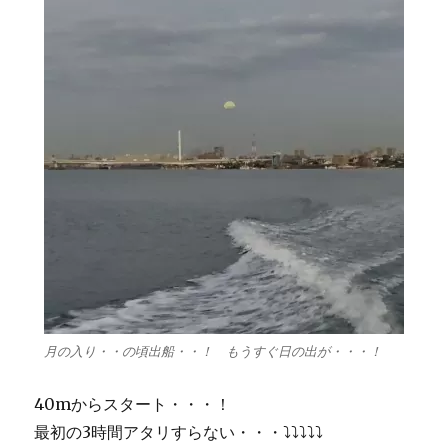
月の入り・・の頃出船・・！ もうすぐ日の出が・・・！
40mからスタート・・・！
最初の3時間アタリすらない・・・⤵︎⤵︎⤵︎⤵︎⤵︎