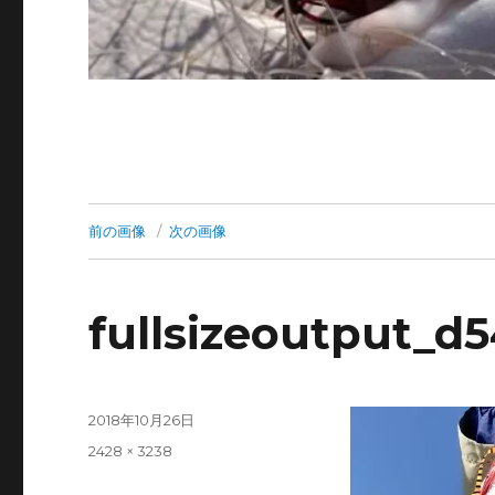
前の画像
次の画像
fullsizeoutput_d
投
2018年10月26日
稿
フ
2428 × 3238
日:
ル