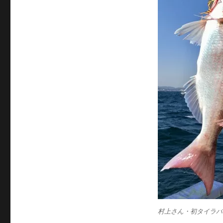
サ
イ
ズ
村上さん・初タイラバ初