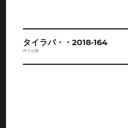
投
タイラバ・・2018-164
稿
内で公開
ナ
ビ
ゲ
ー
シ
ョ