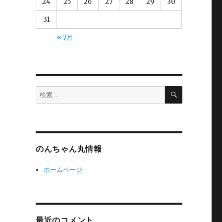
24
25
26
27
28
29
30
31
« 7月
検
検
索
索:
のんちゃん丸情報
ホームページ
最近のコメント