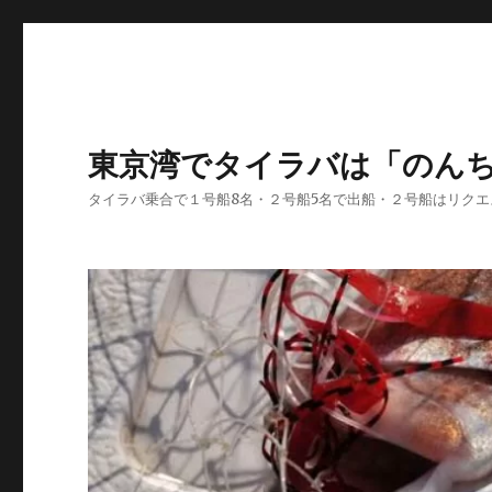
東京湾でタイラバは「のん
タイラバ乗合で１号船8名・２号船5名で出船・２号船はリク