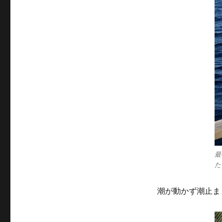
最
た
潮が動かず潮止ま