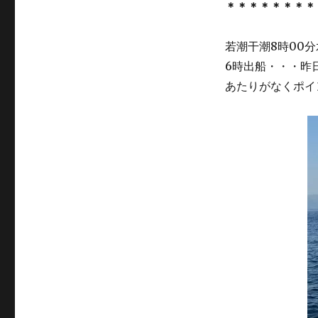
ー
＊＊＊＊＊＊＊＊
若潮干潮8時00分水
6時出船・・・昨
あたりがなくポイ