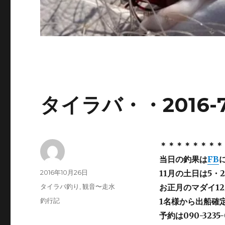
タイラバ・・2016-
＊＊＊＊＊＊＊＊
当日の釣果は
FB
投
投
2016年10月26日
11月の土日は5・
稿
稿
カ
タイラバ釣り
,
観音〜走水
お正月のマダイ1
者
日:
テ
タ
釣行記
1名様から出船確
ゴ
グ
予約は090-3235
リ