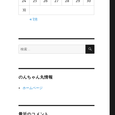
24
25
26
27
28
29
30
31
« 7月
検
検
索
索:
のんちゃん丸情報
ホームページ
最近のコメント