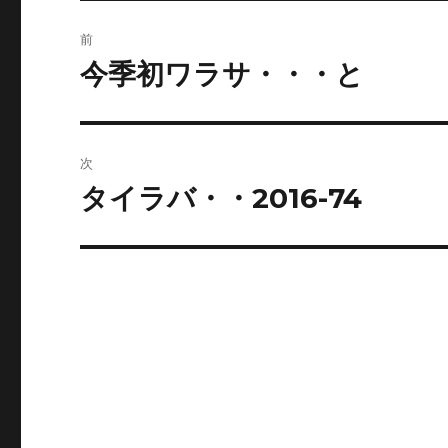
投
前
稿
今季初ワラサ・・・と
前
の
ナ
投
ビ
稿:
次
ゲ
タイラバ・・2016-74
次
の
ー
投
シ
稿:
ョ
ン