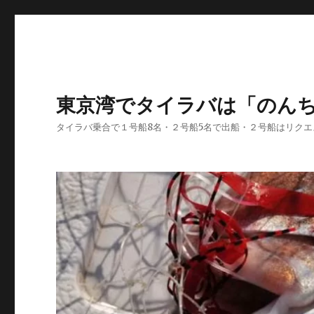
東京湾でタイラバは「のん
タイラバ乗合で１号船8名・２号船5名で出船・２号船はリク