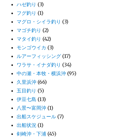
ハゼ釣り
(3)
フグ釣り
(1)
マグロ・シイラ釣り
(3)
マゴチ釣り
(2)
マタイ釣り
(42)
モンゴウイカ
(3)
ルアーフィッシング
(17)
ワラサ・イナダ釣り
(34)
中の瀬・本牧・横浜沖
(95)
久里浜沖
(66)
五目釣り
(5)
伊豆七島
(13)
八景〜富岡沖
(1)
出船スケジュール
(7)
出船状況
(1)
剣崎沖・下浦
(45)