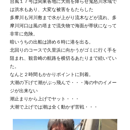
台風１７号は関東各地に大雨を降らせ鬼怒川水域で
は洪水もあり、大変な被害をもたらした
多摩川も河川敷まで水が上がり流木などが流れ、多
摩川河口は風の塔まで流失物で海面が帯状になって
非常に危険。
暗いうちの出船は諦め６時に港を出る。
北回りのコースで久里浜に向かうがゴミに行く手を
阻まれ、観音崎の航路を横切るあたりまで続いてい
た。
なんと２時間もかかりポイントに到着。
大潮の下げて潮がぶっ飛んで・・・海の中のイメー
ジが出来ない
潮止まりから上げでヤット・・・
大潮で上げでは潮は全く動かず苦戦・・・