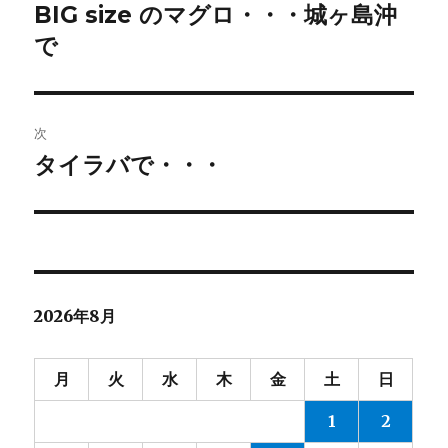
稿
BIG size のマグロ・・・城ヶ島沖
前
の
で
ナ
投
ビ
稿:
ゲ
次
タイラバで・・・
次
ー
の
シ
投
稿:
ョ
ン
2026年8月
月
火
水
木
金
土
日
1
2