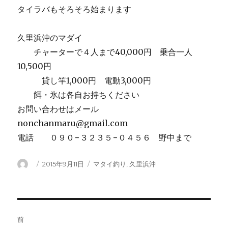
タイラバもそろそろ始まります
久里浜沖のマダイ
チャーターで４人まで40,000円 乗合一人
10,500円
貸し竿1,000円 電動3,000円
餌・氷は各自お持ちください
お問い合わせはメール
nonchanmaru@gmail.com
電話 ０９０−３２３５−０４５６ 野中まで
投
投
カ
2015年9月11日
マタイ釣り
,
久里浜沖
稿
稿
テ
者
日:
ゴ
リ
ー
投
前