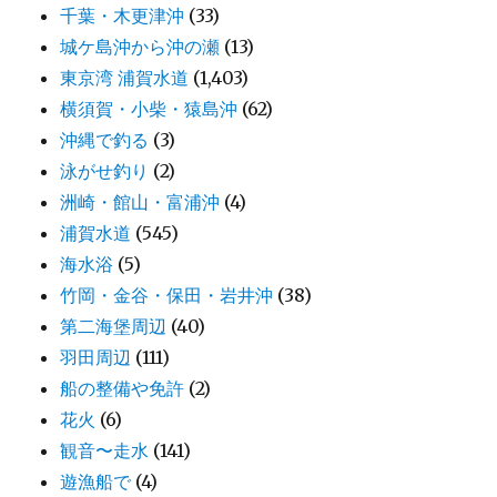
千葉・木更津沖
(33)
城ケ島沖から沖の瀬
(13)
東京湾 浦賀水道
(1,403)
横須賀・小柴・猿島沖
(62)
沖縄で釣る
(3)
泳がせ釣り
(2)
洲崎・館山・富浦沖
(4)
浦賀水道
(545)
海水浴
(5)
竹岡・金谷・保田・岩井沖
(38)
第二海堡周辺
(40)
羽田周辺
(111)
船の整備や免許
(2)
花火
(6)
観音〜走水
(141)
遊漁船で
(4)