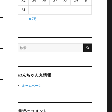
24
25
26
27
28
29
30
31
« 7月
検
検
索
索:
のんちゃん丸情報
ホームページ
最近のコメント