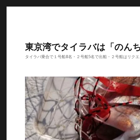
東京湾でタイラバは「のん
タイラバ乗合で１号船8名・２号船5名で出船・２号船はリク