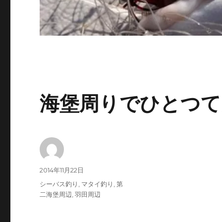
海堡周りでひとつて
投
投
2014年11月22日
稿
稿
カ
シーバス釣り
,
マタイ釣り
,
第
者
日:
テ
二海堡周辺
,
羽田周辺
ゴ
リ