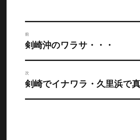
ー
投
前
稿
剣崎沖のワラサ・・・
前
の
ナ
投
ビ
稿:
次
ゲ
剣崎でイナワラ・久里浜で
次
の
ー
投
シ
稿:
ョ
ン