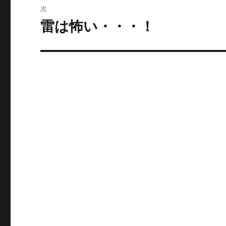
ビ
稿:
次
ゲ
雷は怖い・・・！
次
の
ー
投
シ
稿:
ョ
ン