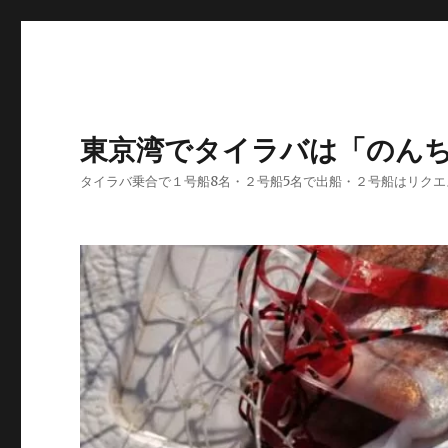
東京湾でタイラバは「のん
タイラバ乗合で１号船8名・２号船5名で出船・２号船はリク