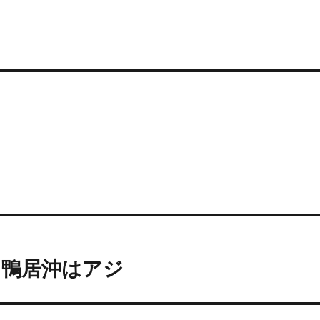
・鴨居沖はアジ