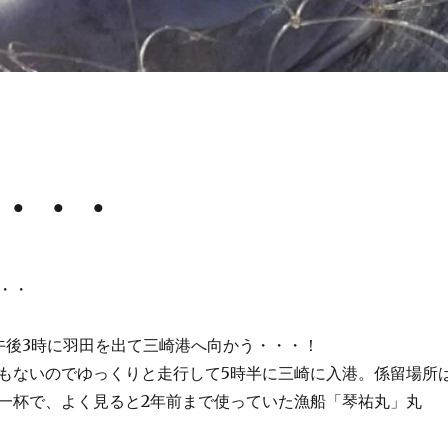
・・・
・・
午後3時に羽田を出て三崎港へ向かう・・・！
もないのでゆっくりと走行して5時半に三崎に入港。係留場所
一杯で、よく見ると2年前まで使っていた漁船「琴祐丸」丸