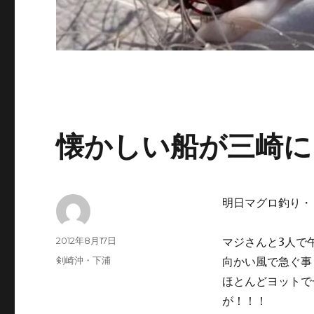
懐かしい船が三崎に
明日マグロ釣り・
投
投
2012年8月17日
マジさんと3人で
稿
稿
カ
剣崎沖・下浦
向かい風で急ぐ事
者
日:
テ
ほとんどヨットで
ゴ
が！！！
リ