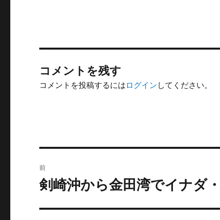
コメントを残す
コメントを投稿するには
ログイン
してください。
投
前
稿
剣崎沖から金田湾でイナダ
前
の
ナ
投