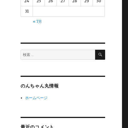
24
25
26
27
28
29
30
31
« 7月
検
検
索
索:
のんちゃん丸情報
ホームページ
最近のコメント