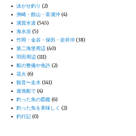
泳がせ釣り
(2)
洲崎・館山・富浦沖
(4)
浦賀水道
(545)
海水浴
(5)
竹岡・金谷・保田・岩井沖
(38)
第二海堡周辺
(40)
羽田周辺
(111)
船の整備や免許
(2)
花火
(6)
観音〜走水
(141)
遊漁船で
(4)
釣った魚の図鑑
(6)
釣った魚を美味しく
(2)
釣行記
(0)