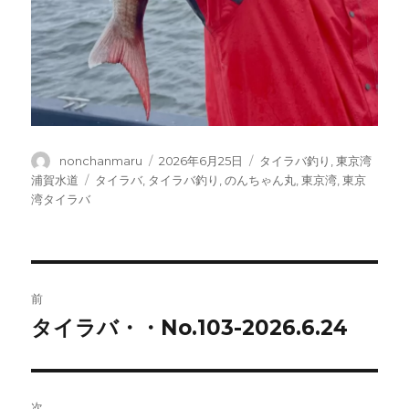
投
投
カ
nonchanmaru
2026年6月25日
タイラバ釣り
,
東京湾
稿
稿
テ
タ
浦賀水道
タイラバ
,
タイラバ釣り
,
のんちゃん丸
,
東京湾
,
東京
者
日:
ゴ
グ
湾タイラバ
リ
ー
投
前
稿
タイラバ・・No.103-2026.6.24
前
の
ナ
投
ビ
稿:
次