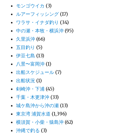
モンゴウイカ
(3)
ルアーフィッシング
(17)
ワラサ・イナダ釣り
(34)
中の瀬・本牧・横浜沖
(95)
久里浜沖
(66)
五目釣り
(5)
伊豆七島
(13)
八景〜富岡沖
(1)
出船スケジュール
(7)
出船状況
(1)
剣崎沖・下浦
(45)
千葉・木更津沖
(33)
城ケ島沖から沖の瀬
(13)
東京湾 浦賀水道
(1,396)
横須賀・小柴・猿島沖
(62)
沖縄で釣る
(3)