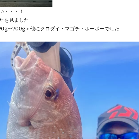
い・・・！
たを見ました
90g〜700g＞他にクロダイ・マゴチ・ホーボーでした