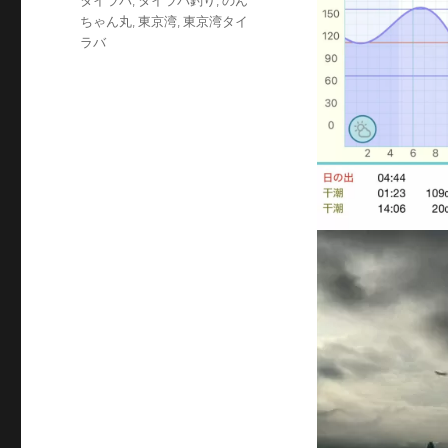
タイラバ
,
タイラバ釣り
,
のん
リ
グ
ちゃん丸
,
東京湾
,
東京湾タイ
ー
ラバ