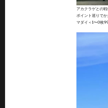
アカクラゲとの戦
ポイント巡りでか
マダイ＜1〜0枚9