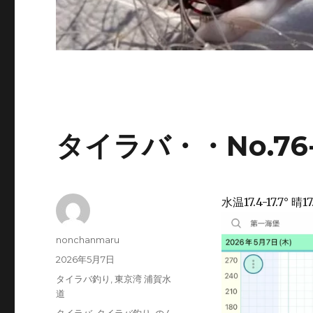
タイラバ・・No.76-2
水温17.4-17.7° 晴17.
投
nonchanmaru
稿
投
2026年5月7日
者
稿
カ
タイラバ釣り
,
東京湾 浦賀水
日:
テ
道
ゴ
タ