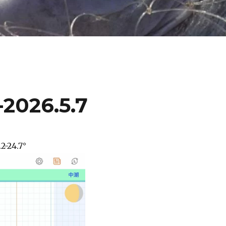
026.5.7
2-24.7°