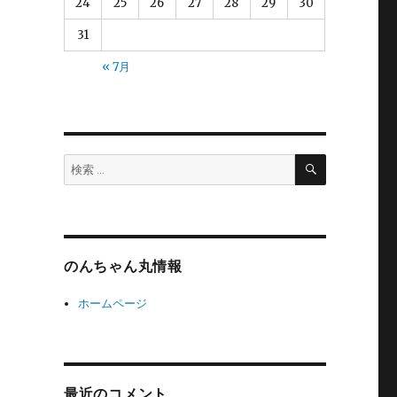
24
25
26
27
28
29
30
31
« 7月
検
検
索
索:
のんちゃん丸情報
ホームページ
最近のコメント