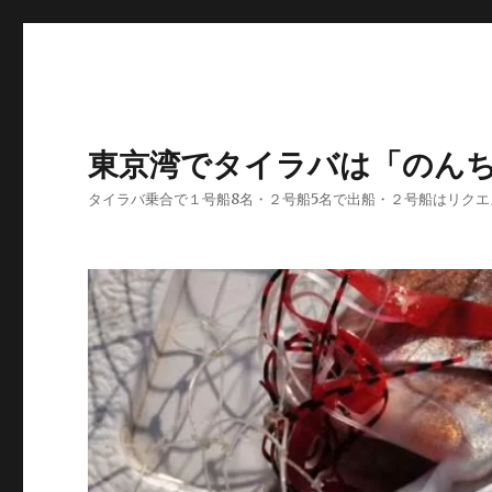
東京湾でタイラバは「のん
タイラバ乗合で１号船8名・２号船5名で出船・２号船はリク