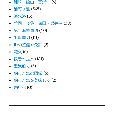
洲崎・館山・富浦沖
(4)
浦賀水道
(545)
海水浴
(5)
竹岡・金谷・保田・岩井沖
(38)
第二海堡周辺
(40)
羽田周辺
(111)
船の整備や免許
(2)
花火
(6)
観音〜走水
(141)
遊漁船で
(4)
釣った魚の図鑑
(6)
釣った魚を美味しく
(2)
釣行記
(0)