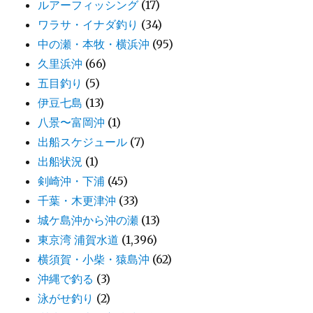
ルアーフィッシング
(17)
ワラサ・イナダ釣り
(34)
中の瀬・本牧・横浜沖
(95)
久里浜沖
(66)
五目釣り
(5)
伊豆七島
(13)
八景〜富岡沖
(1)
出船スケジュール
(7)
出船状況
(1)
剣崎沖・下浦
(45)
千葉・木更津沖
(33)
城ケ島沖から沖の瀬
(13)
東京湾 浦賀水道
(1,396)
横須賀・小柴・猿島沖
(62)
沖縄で釣る
(3)
泳がせ釣り
(2)