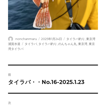
投
投
カ
nonchanmaru
2025年1月24日
タイラバ釣り
,
東京湾
稿
稿
テ
タ
浦賀水道
タイラバ
,
タイラバ釣り
,
のんちゃん丸
,
東京湾
,
東京
者
日:
ゴ
グ
湾タイラバ
リ
ー
投
前
稿
タイラバ・・No.16-2025.1.23
前
の
ナ
投
ビ
稿:
次