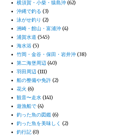
横須賀・小柴・猿島沖
(62)
沖縄で釣る
(3)
泳がせ釣り
(2)
洲崎・館山・富浦沖
(4)
浦賀水道
(545)
海水浴
(5)
竹岡・金谷・保田・岩井沖
(38)
第二海堡周辺
(40)
羽田周辺
(111)
船の整備や免許
(2)
花火
(6)
観音〜走水
(141)
遊漁船で
(4)
釣った魚の図鑑
(6)
釣った魚を美味しく
(2)
釣行記
(0)