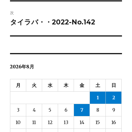
投
ビ
稿:
次
ゲ
タイラバ・・2022-No.142
次
の
ー
投
シ
稿:
ョ
2026年8月
ン
月
火
水
木
金
土
日
1
2
3
4
5
6
7
8
9
10
11
12
13
14
15
16