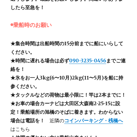
したら至急を！
◉乗船時のお願い
★集合時間は出船時間の15分前までに船にいらして
ください。
★時間に遅れる場合は必ず
090-3235-0456
までご連
絡を！
★氷をお一人3kg(6〜10月)2kg(11〜5月)を船に持
参ください。
★タックルなどの荷物は最小限に！竿は2本までに！
★お車の場合カーナビは大田区大森南2-25-15に設
定！乗船場所の旭橋のそばに着きます。わからない
場合は電話を！
近隣の
コインパーキング・桟橋へ
はこちら