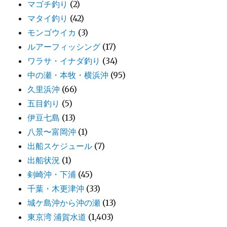
マゴチ釣り
(2)
マタイ釣り
(42)
モンゴウイカ
(3)
ルアーフィッシング
(17)
ワラサ・イナダ釣り
(34)
中の瀬・本牧・横浜沖
(95)
久里浜沖
(66)
五目釣り
(5)
伊豆七島
(13)
八景〜富岡沖
(1)
出船スケジュール
(7)
出船状況
(1)
剣崎沖・下浦
(45)
千葉・木更津沖
(33)
城ケ島沖から沖の瀬
(13)
東京湾 浦賀水道
(1,403)