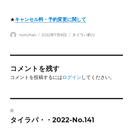
★
キャンセル料・予約変更に関して
投
投
カ
nonchan
2022年7月8日
タイラバ釣り
稿
稿
テ
者
日:
ゴ
リ
ー
コメントを残す
コメントを投稿するには
ログイン
してください。
投
前
稿
タイラバ・・2022-No.141
前
の
ナ