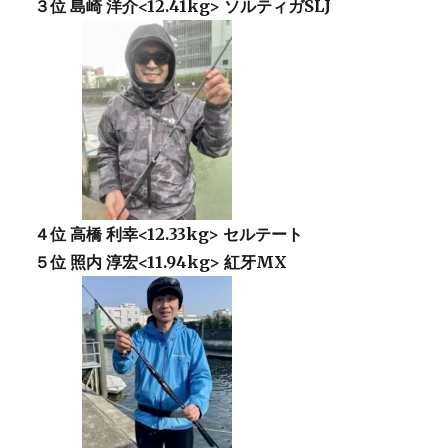
３位 島崎 洋介<12.41kg> ソルティガSLJ
４位 高橋 利幸<12.33kg> セルテート
５位 照内 淳宏<11.94kg> 紅牙MX