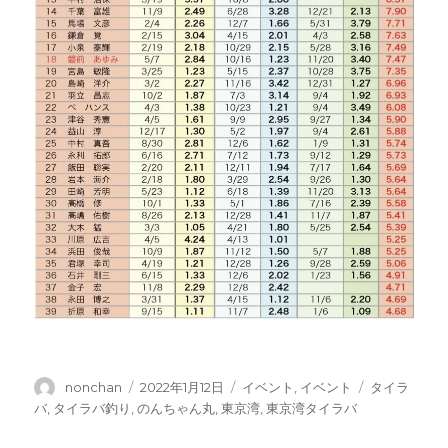
投
投
カ
タ
nonchan
2022年1月12日
イベント
,
イベント
タイラ
稿
稿
テ
グ
バ
,
タイラバ釣り
,
のんちゃん丸
,
東京湾
,
東京湾タイラバ
者
日:
ゴ