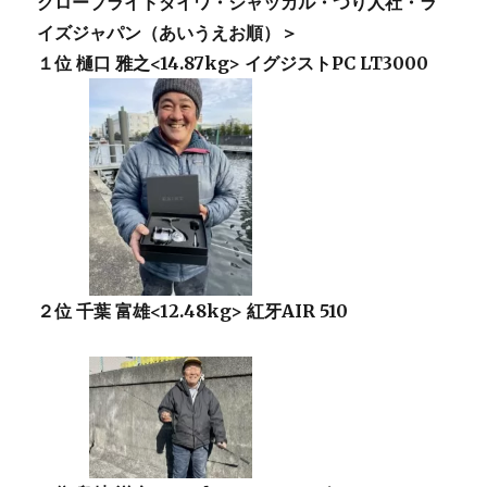
グローブライドダイワ・ジャッカル・つり人社・ラ
イズジャパン（あいうえお順）＞
１位 樋口 雅之<14.87kg> イグジストPC LT3000
２位 千葉 富雄<12.48kg> 紅牙AIR 510