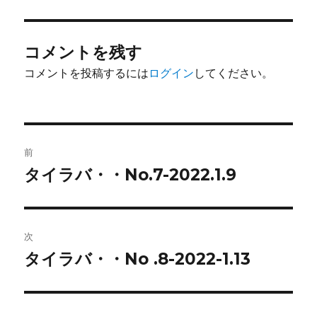
リ
ー
コメントを残す
コメントを投稿するには
ログイン
してください。
投
前
稿
タイラバ・・No.7-2022.1.9
前
の
ナ
投
ビ
稿:
次
ゲ
タイラバ・・No .8-2022-1.13
次
の
ー
投