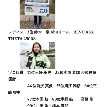
レディス 3位 鈴木 泉 Abuリール REVO ALX
THETA 2500S
ゾロ目賞
11位三好 基史 22位小泉 泰輝 33位佐藤
優彦
44位前沢 英俊 55位川江 雅彦 66位三
崎 智史
77位本田 航 88位宇野 皓一・高橋 修
99位川田 剛・橋本 真朗