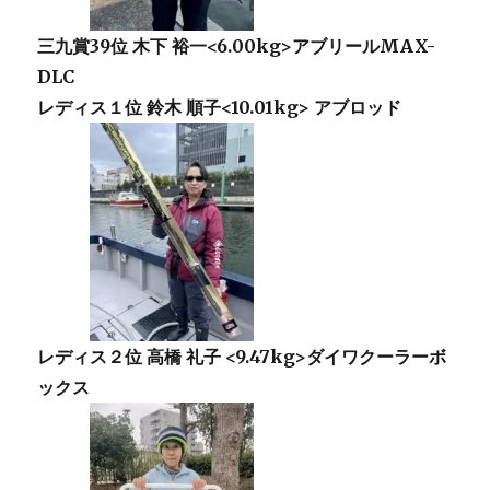
三九賞39位 木下 裕一<6.00kg>アブリールMAX-
DLC
レディス１位 鈴木 順子<10.01kg> アブロッド
レディス２位 高橋 礼子 <9.47kg>ダイワクーラーボ
ックス