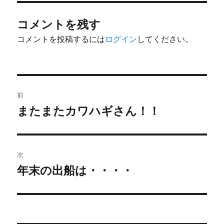
ー
コメントを残す
コメントを投稿するには
ログイン
してください。
投
前
稿
またまたカワハギさん！！
前
の
ナ
投
ビ
稿:
次
ゲ
年末の出船は・・・・
次
の
ー
投
シ
稿: