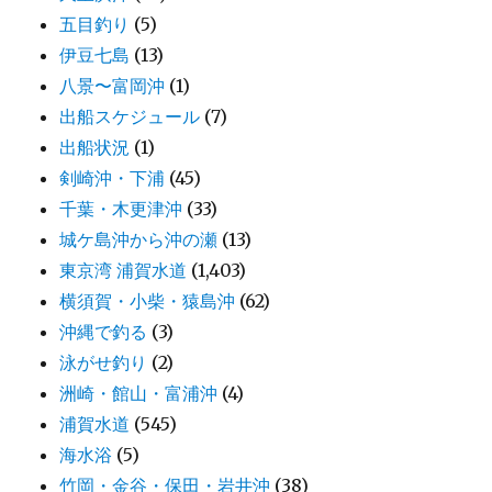
五目釣り
(5)
伊豆七島
(13)
八景〜富岡沖
(1)
出船スケジュール
(7)
出船状況
(1)
剣崎沖・下浦
(45)
千葉・木更津沖
(33)
城ケ島沖から沖の瀬
(13)
東京湾 浦賀水道
(1,403)
横須賀・小柴・猿島沖
(62)
沖縄で釣る
(3)
泳がせ釣り
(2)
洲崎・館山・富浦沖
(4)
浦賀水道
(545)
海水浴
(5)
竹岡・金谷・保田・岩井沖
(38)