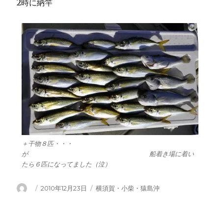
2時に納竿
＋干物８匹・・・
が 船着き場に着い
たら６匹になってました（泣）
投
投
カ
2010年12月23日
横須賀・小柴・猿島沖
稿
稿
テ
者
日:
ゴ
リ