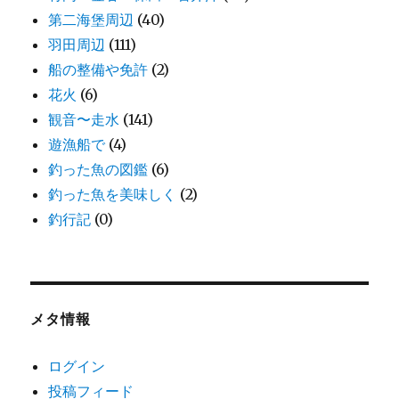
第二海堡周辺
(40)
羽田周辺
(111)
船の整備や免許
(2)
花火
(6)
観音〜走水
(141)
遊漁船で
(4)
釣った魚の図鑑
(6)
釣った魚を美味しく
(2)
釣行記
(0)
メタ情報
ログイン
投稿フィード