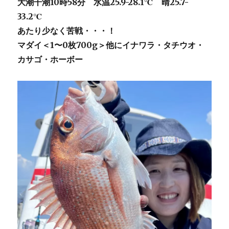
大潮干潮10時58分 水温25.9-28.1℃ 晴25.7-
33.2℃
あたり少なく苦戦・・・！
マダイ＜1〜0枚700g＞他にイナワラ・タチウオ・
カサゴ・ホーボー