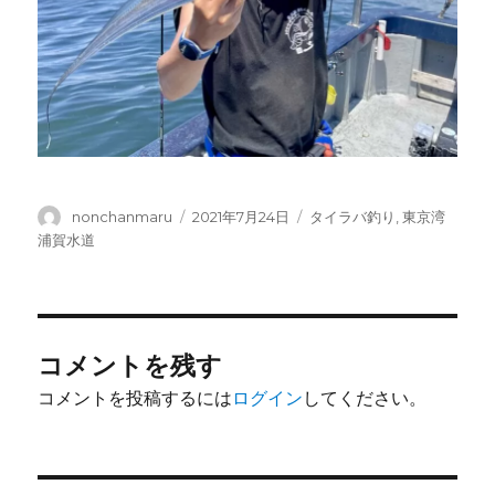
投
投
カ
nonchanmaru
2021年7月24日
タイラバ釣り
,
東京湾
稿
稿
テ
浦賀水道
者
日:
ゴ
リ
ー
コメントを残す
コメントを投稿するには
ログイン
してください。