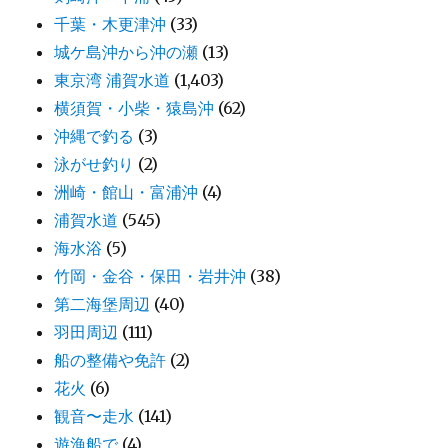
千葉・木更津沖
(33)
城ケ島沖から沖の瀬
(13)
東京湾 浦賀水道
(1,403)
横須賀・小柴・猿島沖
(62)
沖縄で釣る
(3)
泳がせ釣り
(2)
洲崎・館山・富浦沖
(4)
浦賀水道
(545)
海水浴
(5)
竹岡・金谷・保田・岩井沖
(38)
第二海堡周辺
(40)
羽田周辺
(111)
船の整備や免許
(2)
花火
(6)
観音〜走水
(141)
遊漁船で
(4)