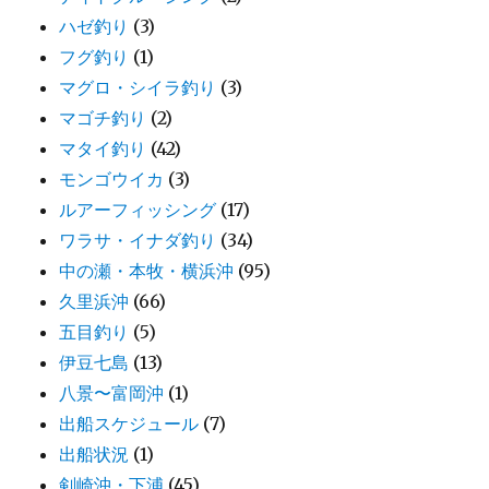
ハゼ釣り
(3)
フグ釣り
(1)
マグロ・シイラ釣り
(3)
マゴチ釣り
(2)
マタイ釣り
(42)
モンゴウイカ
(3)
ルアーフィッシング
(17)
ワラサ・イナダ釣り
(34)
中の瀬・本牧・横浜沖
(95)
久里浜沖
(66)
五目釣り
(5)
伊豆七島
(13)
八景〜富岡沖
(1)
出船スケジュール
(7)
出船状況
(1)
剣崎沖・下浦
(45)