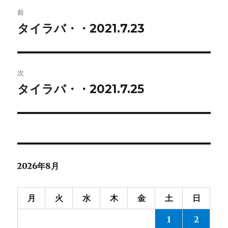
投
前
稿
タイラバ・・2021.7.23
前
の
ナ
投
ビ
稿:
次
ゲ
タイラバ・・2021.7.25
次
の
ー
投
シ
稿:
ョ
2026年8月
ン
月
火
水
木
金
土
日
1
2