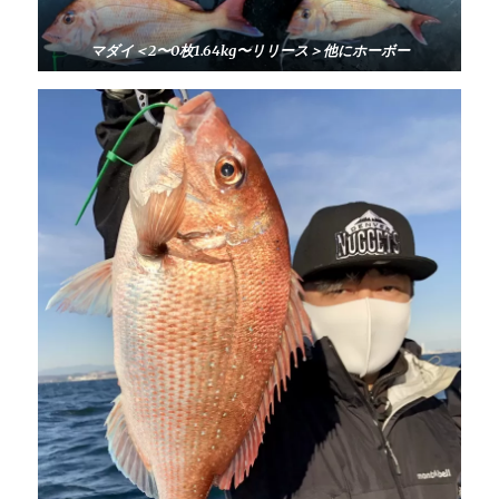
マダイ＜2〜0枚1.64kg〜リリース＞他にホーボー