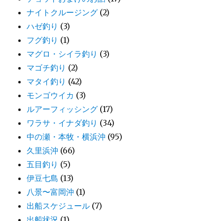
ナイトクルージング
(2)
ハゼ釣り
(3)
フグ釣り
(1)
マグロ・シイラ釣り
(3)
マゴチ釣り
(2)
マタイ釣り
(42)
モンゴウイカ
(3)
ルアーフィッシング
(17)
ワラサ・イナダ釣り
(34)
中の瀬・本牧・横浜沖
(95)
久里浜沖
(66)
五目釣り
(5)
伊豆七島
(13)
八景〜富岡沖
(1)
出船スケジュール
(7)
出船状況
(1)