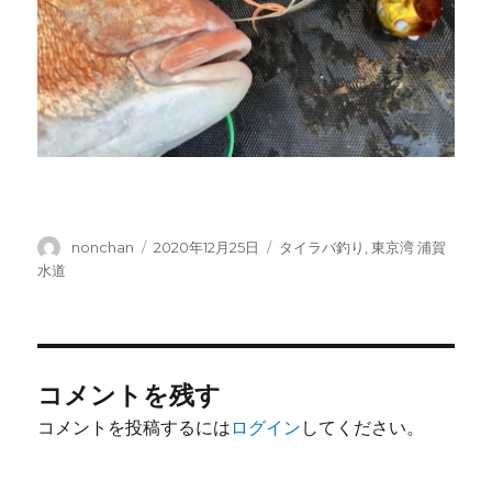
投
投
カ
nonchan
2020年12月25日
タイラバ釣り
,
東京湾 浦賀
稿
稿
テ
水道
者
日:
ゴ
リ
ー
コメントを残す
コメントを投稿するには
ログイン
してください。