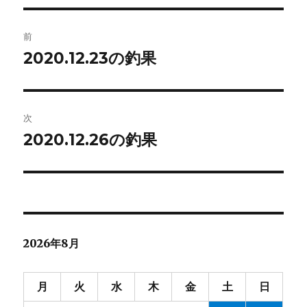
投
前
稿
2020.12.23の釣果
前
の
ナ
投
ビ
稿:
次
ゲ
2020.12.26の釣果
次
の
ー
投
シ
稿:
ョ
2026年8月
ン
月
火
水
木
金
土
日