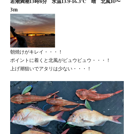
若潮満潮13時8分 水温13.9-14.3℃ 晴
北風10〜
3m
朝焼けがキレイ・・・！
ポイントに着くと北風がビュウビュウ・・・！
上げ潮狙いでアタリは少ない・・・！