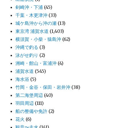
剣崎沖・下浦
(45)
千葉・木更津沖
(33)
城ケ島沖から沖の瀬
(13)
東京湾 浦賀水道
(1,403)
横須賀・小柴・猿島沖
(62)
沖縄で釣る
(3)
泳がせ釣り
(2)
洲崎・館山・富浦沖
(4)
浦賀水道
(545)
海水浴
(5)
竹岡・金谷・保田・岩井沖
(38)
第二海堡周辺
(40)
羽田周辺
(111)
船の整備や免許
(2)
花火
(6)
観音〜走水
(141)