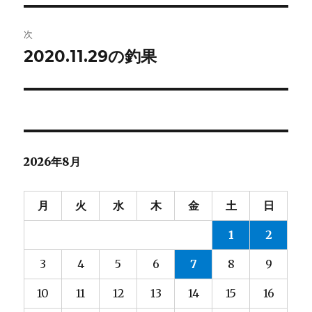
投
ビ
稿:
次
ゲ
2020.11.29の釣果
次
の
ー
投
シ
稿:
ョ
2026年8月
ン
月
火
水
木
金
土
日
1
2
3
4
5
6
7
8
9
10
11
12
13
14
15
16