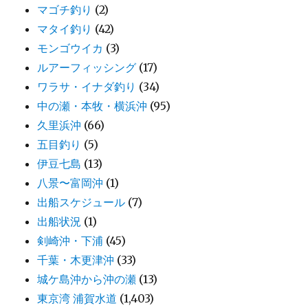
マゴチ釣り
(2)
マタイ釣り
(42)
モンゴウイカ
(3)
ルアーフィッシング
(17)
ワラサ・イナダ釣り
(34)
中の瀬・本牧・横浜沖
(95)
久里浜沖
(66)
五目釣り
(5)
伊豆七島
(13)
八景〜富岡沖
(1)
出船スケジュール
(7)
出船状況
(1)
剣崎沖・下浦
(45)
千葉・木更津沖
(33)
城ケ島沖から沖の瀬
(13)
東京湾 浦賀水道
(1,403)