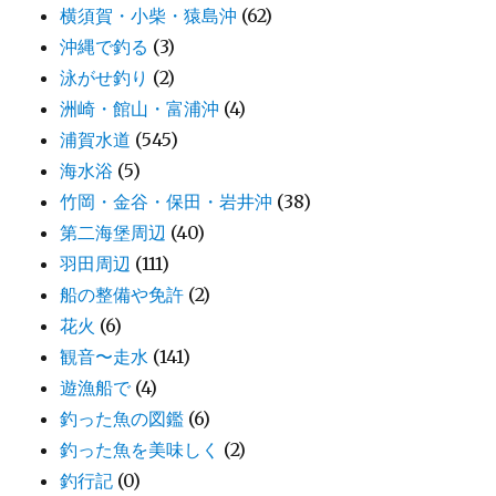
横須賀・小柴・猿島沖
(62)
沖縄で釣る
(3)
泳がせ釣り
(2)
洲崎・館山・富浦沖
(4)
浦賀水道
(545)
海水浴
(5)
竹岡・金谷・保田・岩井沖
(38)
第二海堡周辺
(40)
羽田周辺
(111)
船の整備や免許
(2)
花火
(6)
観音〜走水
(141)
遊漁船で
(4)
釣った魚の図鑑
(6)
釣った魚を美味しく
(2)
釣行記
(0)