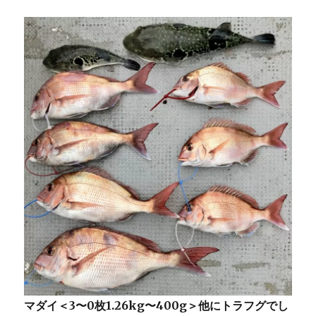
マダイ＜3〜0枚1.26kg〜400g＞他にトラフグでし