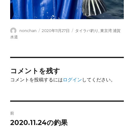
投
投
カ
nonchan
2020年11月27日
タイラバ釣り
,
東京湾 浦賀
稿
稿
テ
水道
者
日:
ゴ
リ
ー
コメントを残す
コメントを投稿するには
ログイン
してください。
投
前
稿
2020.11.24の釣果
前
の
ナ