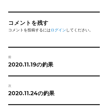
者
日:
ゴ
リ
ー
コメントを残す
コメントを投稿するには
ログイン
してください。
投
前
稿
2020.11.19の釣果
前
の
ナ
投
ビ
稿:
次
ゲ
2020.11.24の釣果
次
の
ー
投