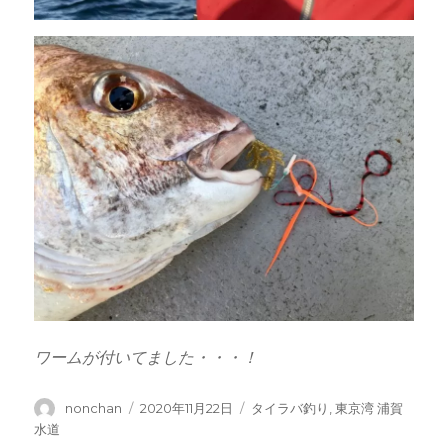
ワームが付いてました・・・！
投
投
カ
nonchan
2020年11月22日
タイラバ釣り
,
東京湾 浦賀
稿
稿
テ
水道