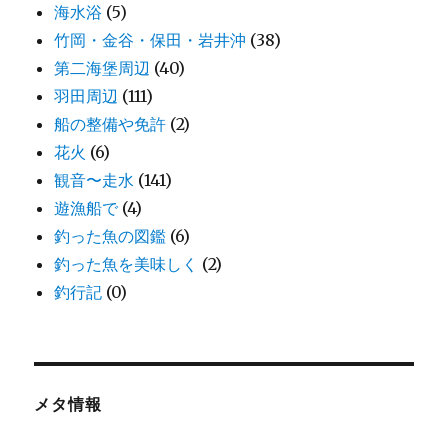
海水浴
(5)
竹岡・金谷・保田・岩井沖
(38)
第二海堡周辺
(40)
羽田周辺
(111)
船の整備や免許
(2)
花火
(6)
観音〜走水
(141)
遊漁船で
(4)
釣った魚の図鑑
(6)
釣った魚を美味しく
(2)
釣行記
(0)
メタ情報