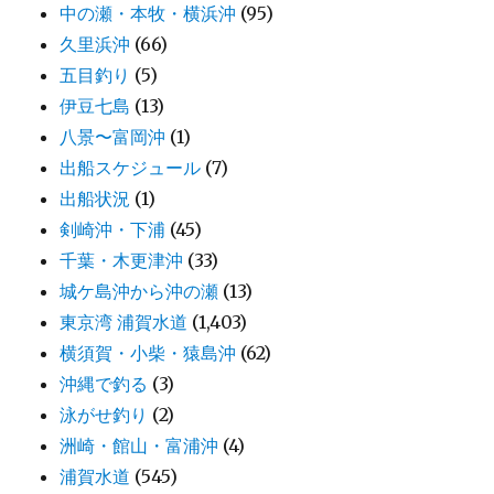
中の瀬・本牧・横浜沖
(95)
久里浜沖
(66)
五目釣り
(5)
伊豆七島
(13)
八景〜富岡沖
(1)
出船スケジュール
(7)
出船状況
(1)
剣崎沖・下浦
(45)
千葉・木更津沖
(33)
城ケ島沖から沖の瀬
(13)
東京湾 浦賀水道
(1,403)
横須賀・小柴・猿島沖
(62)
沖縄で釣る
(3)
泳がせ釣り
(2)
洲崎・館山・富浦沖
(4)
浦賀水道
(545)