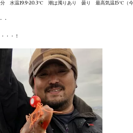
6分 水温19.9-20.3℃ 潮は濁りあり 曇り 最高気温15℃（
・・
ト・・・！