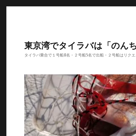
東京湾でタイラバは「のん
タイラバ乗合で１号船8名・２号船5名で出船・２号船はリク