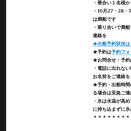
ー
・乗合い１名様か
・10月27・28・
は満船です
・乗り合いで満船
連絡を
★出船予約状況は
★予約は
予約フォ
★お問合せ・予約は
・電話に出れない
お名前をご連絡を
★予約・出船時間
る場合は至急ご連
・
氷は水温が高め
に持ち込まずに氷
＊＊＊＊＊＊＊＊