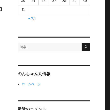
24
25
26
27
28
29
30
日
31
« 7月
検
検
索
索:
のんちゃん丸情報
ホームページ
最近のコメント