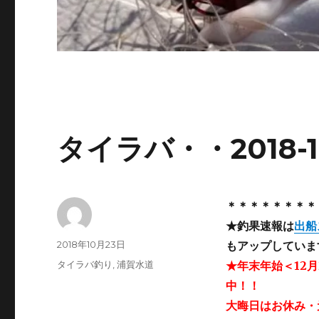
タイラバ・・2018-1
＊＊＊＊＊＊＊＊
★釣果速報は
出船
投
投
2018年10月23日
もアップしていま
稿
稿
カ
タイラバ釣り
,
浦賀水道
★年末年始＜12月
者
日:
テ
中！！
ゴ
大晦日はお休み・
リ