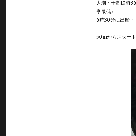
大潮・干潮10時3
季最低）
6時30分に出船・
50mからスター