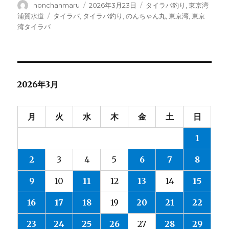
投
投
カ
nonchanmaru
2026年3月23日
タイラバ釣り
,
東京湾
稿
稿
テ
タ
浦賀水道
タイラバ
,
タイラバ釣り
,
のんちゃん丸
,
東京湾
,
東京
者
日:
ゴ
グ
湾タイラバ
リ
ー
2026年3月
月
火
水
木
金
土
日
1
2
3
4
5
6
7
8
9
10
11
12
13
14
15
16
17
18
19
20
21
22
23
24
25
26
27
28
29