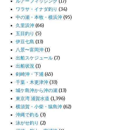
ルアーフィッシング
(17)
ワラサ・イナダ釣り
(34)
中の瀬・本牧・横浜沖
(95)
久里浜沖
(66)
五目釣り
(5)
伊豆七島
(13)
八景〜富岡沖
(1)
出船スケジュール
(7)
出船状況
(1)
剣崎沖・下浦
(45)
千葉・木更津沖
(33)
城ケ島沖から沖の瀬
(13)
東京湾 浦賀水道
(1,396)
横須賀・小柴・猿島沖
(62)
沖縄で釣る
(3)
泳がせ釣り
(2)