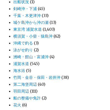
出船状況
(1)
剣崎沖・下浦
(45)
千葉・木更津沖
(33)
城ケ島沖から沖の瀬
(13)
東京湾 浦賀水道
(1,403)
横須賀・小柴・猿島沖
(62)
沖縄で釣る
(3)
泳がせ釣り
(2)
洲崎・館山・富浦沖
(4)
浦賀水道
(545)
海水浴
(5)
竹岡・金谷・保田・岩井沖
(38)
第二海堡周辺
(40)
羽田周辺
(111)
船の整備や免許
(2)
花火
(6)