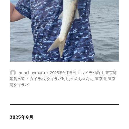
投
投
カ
nonchanmaru
2025年9月18日
タイラバ釣り
,
東京湾
稿
稿
テ
タ
浦賀水道
タイラバ
,
タイラバ釣り
,
のんちゃん丸
,
東京湾
,
東京
者
日:
ゴ
グ
湾タイラバ
リ
ー
2025年9月