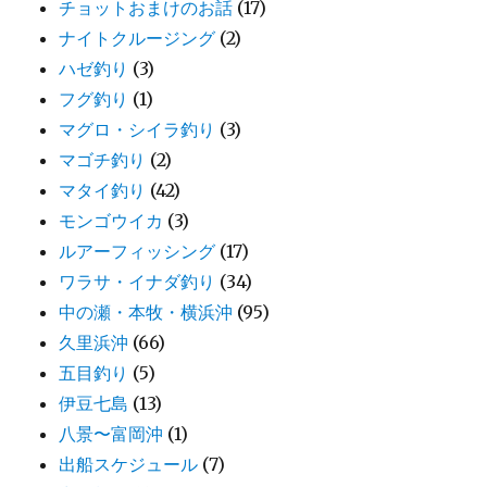
チョットおまけのお話
(17)
ナイトクルージング
(2)
ハゼ釣り
(3)
フグ釣り
(1)
マグロ・シイラ釣り
(3)
マゴチ釣り
(2)
マタイ釣り
(42)
モンゴウイカ
(3)
ルアーフィッシング
(17)
ワラサ・イナダ釣り
(34)
中の瀬・本牧・横浜沖
(95)
久里浜沖
(66)
五目釣り
(5)
伊豆七島
(13)
八景〜富岡沖
(1)
出船スケジュール
(7)