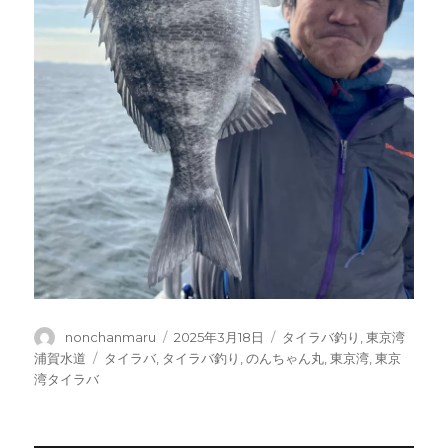
投
投
カ
nonchanmaru
2025年3月18日
タイラバ釣り
,
東京湾
稿
稿
テ
タ
浦賀水道
タイラバ
,
タイラバ釣り
,
のんちゃん丸
,
東京湾
,
東京
者
日:
ゴ
グ
湾タイラバ
リ
ー