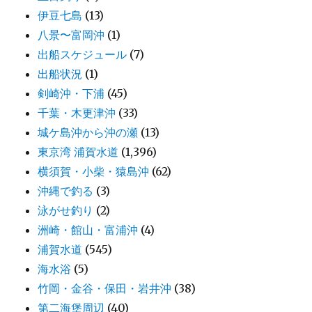
伊豆七島
(13)
八景〜富岡沖
(1)
出船スケジュール
(7)
出船状況
(1)
剣崎沖・下浦
(45)
千葉・木更津沖
(33)
城ケ島沖から沖の瀬
(13)
東京湾 浦賀水道
(1,396)
横須賀・小柴・猿島沖
(62)
沖縄で釣る
(3)
泳がせ釣り
(2)
洲崎・館山・富浦沖
(4)
浦賀水道
(545)
海水浴
(5)
竹岡・金谷・保田・岩井沖
(38)
第二海堡周辺
(40)