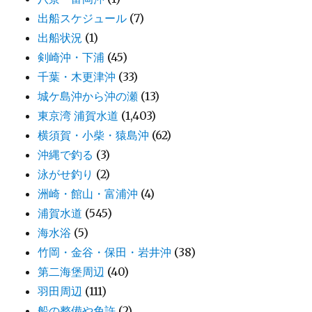
出船スケジュール
(7)
出船状況
(1)
剣崎沖・下浦
(45)
千葉・木更津沖
(33)
城ケ島沖から沖の瀬
(13)
東京湾 浦賀水道
(1,403)
横須賀・小柴・猿島沖
(62)
沖縄で釣る
(3)
泳がせ釣り
(2)
洲崎・館山・富浦沖
(4)
浦賀水道
(545)
海水浴
(5)
竹岡・金谷・保田・岩井沖
(38)
第二海堡周辺
(40)
羽田周辺
(111)
船の整備や免許
(2)