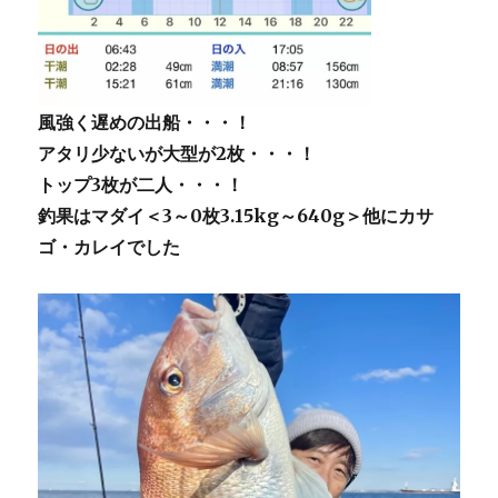
風強く遅めの出船・・・！
アタリ少ないが大型が2枚・・・！
トップ3枚が二人・・・！
釣果は
マダイ＜3～0枚3.15kg～640g＞他にカサ
ゴ・カレイ
でした