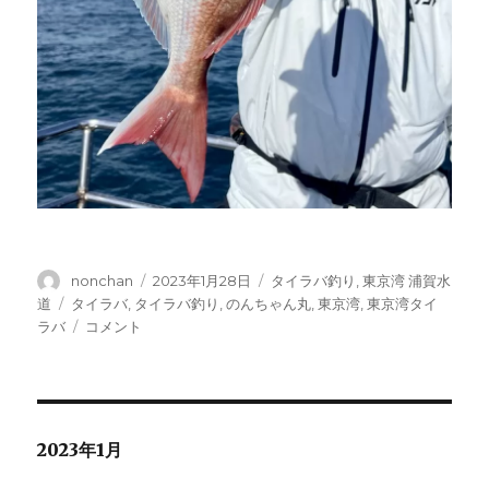
投
投
カ
nonchan
2023年1月28日
タイラバ釣り
,
東京湾 浦賀水
稿
稿
テ
タ
道
タイラバ
,
タイラバ釣り
,
のんちゃん丸
,
東京湾
,
東京湾タイ
者
日:
ゴ
グ
タ
ラバ
コメント
リ
イ
ー
ラ
バ・・
No.20-
2023.1.28
2023年1月
に