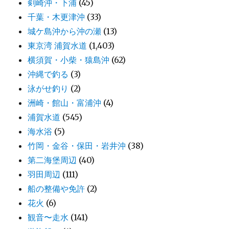
剣崎沖・下浦
(45)
千葉・木更津沖
(33)
城ケ島沖から沖の瀬
(13)
東京湾 浦賀水道
(1,403)
横須賀・小柴・猿島沖
(62)
沖縄で釣る
(3)
泳がせ釣り
(2)
洲崎・館山・富浦沖
(4)
浦賀水道
(545)
海水浴
(5)
竹岡・金谷・保田・岩井沖
(38)
第二海堡周辺
(40)
羽田周辺
(111)
船の整備や免許
(2)
花火
(6)
観音〜走水
(141)