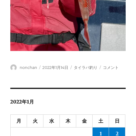
投
投
カ
タ
nonchan
2022年1月14日
タイラバ釣り
コメント
稿
稿
テ
イ
者
日:
ゴ
ラ
リ
バ・・
ー
No.9-
2022.1.14
2022年1月
に
月
火
水
木
金
土
日
1
2