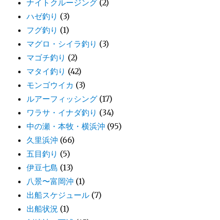
ナイトクルージング
(2)
ハゼ釣り
(3)
フグ釣り
(1)
マグロ・シイラ釣り
(3)
マゴチ釣り
(2)
マタイ釣り
(42)
モンゴウイカ
(3)
ルアーフィッシング
(17)
ワラサ・イナダ釣り
(34)
中の瀬・本牧・横浜沖
(95)
久里浜沖
(66)
五目釣り
(5)
伊豆七島
(13)
八景〜富岡沖
(1)
出船スケジュール
(7)
出船状況
(1)