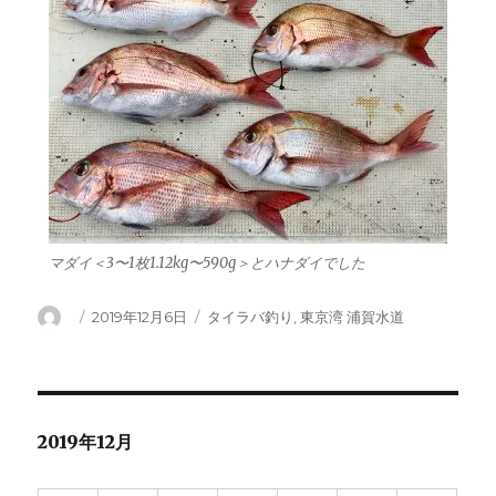
マダイ＜3〜1枚1.12kg〜590g＞とハナダイでした
投
投
カ
2019年12月6日
タイラバ釣り
,
東京湾 浦賀水道
稿
稿
テ
者
日:
ゴ
リ
ー
2019年12月