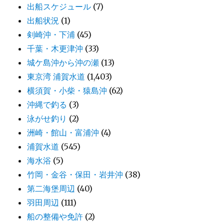
出船スケジュール
(7)
出船状況
(1)
剣崎沖・下浦
(45)
千葉・木更津沖
(33)
城ケ島沖から沖の瀬
(13)
東京湾 浦賀水道
(1,403)
横須賀・小柴・猿島沖
(62)
沖縄で釣る
(3)
泳がせ釣り
(2)
洲崎・館山・富浦沖
(4)
浦賀水道
(545)
海水浴
(5)
竹岡・金谷・保田・岩井沖
(38)
第二海堡周辺
(40)
羽田周辺
(111)
船の整備や免許
(2)