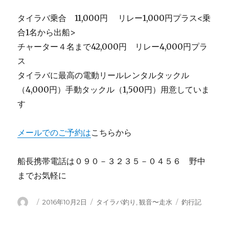
タイラバ乗合 11,000円 リレー1,000円プラス<乗
合1名から出船>
チャーター４名まで42,000円 リレー4,000円プラ
ス
タイラバに最高の電動リールレンタルタックル
（4,000円）手動タックル（1,500円）用意していま
す
メールでのご予約は
こちらから
船長携帯電話は０９０－３２３５－０４５６ 野中
までお気軽に
投
投
カ
タ
2016年10月2日
タイラバ釣り
,
観音〜走水
釣行記
稿
稿
テ
グ
者
日:
ゴ