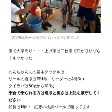
下げ潮は良かったが上げでさっぱりな日でした
凪で大潮周り・・・上げ潮は二枚潮で底が取りづら
くキツかった
のんちゃん丸の基本タックルは
リールの道糸はPE1号 リーダーは4号3m
タイラバは80gから100g
乗合で乗られる方は道糸と重さは上記を厳守してく
ださい
船長は1年中 紅牙の桃黒パールで狙ってます