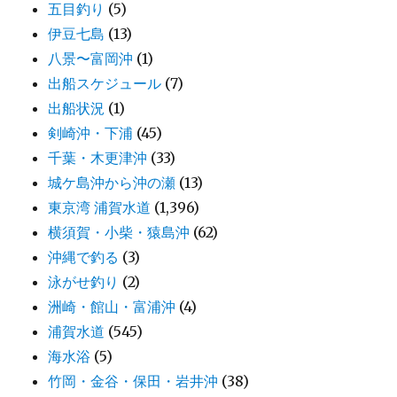
五目釣り
(5)
伊豆七島
(13)
八景〜富岡沖
(1)
出船スケジュール
(7)
出船状況
(1)
剣崎沖・下浦
(45)
千葉・木更津沖
(33)
城ケ島沖から沖の瀬
(13)
東京湾 浦賀水道
(1,396)
横須賀・小柴・猿島沖
(62)
沖縄で釣る
(3)
泳がせ釣り
(2)
洲崎・館山・富浦沖
(4)
浦賀水道
(545)
海水浴
(5)
竹岡・金谷・保田・岩井沖
(38)