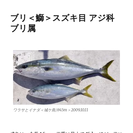
ブリ＜鰤＞スズキ目 アジ科
ブリ属
ワラサとイナダ＜城ケ島沖45m＞2009.10.11