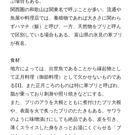
ぶ場合もある。
関西圏の和歌山は関東名で呼ぶことが多い。流通や
魚屋や料理店では、養殖物であれば大きさに関わら
ずハマチ（魬）と呼び、一方、天然物をブリと呼ん
で区別している場合もある。 富山県の氷見の寒ブリ
が有名。
食材
地方によっては、出世魚であることから縁起物とし
て正月料理（御節料理）として欠かせないものであ
る[1]。また正月ころのものは特に寒ブリと呼ばれ、
脂が乗っており刺身や照り焼きなどにする。
また、ブリのアラを大根とともに煮付けたブリ大根
や、表面を火で炙ったブリのたたきもある。サワラ
のように味噌漬けにしても絶品である。皮を引き、
薄くスライスした身をさっとお湯にくぐらせる「ブ