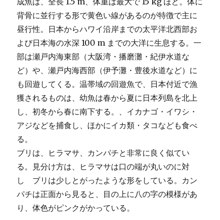
成魚は、全長 1.5 m、体重は最大で 15 kg ほど。体に
背骨に並行する形で黄色い線があるのが特徴で主に
昼行性。日本からハワイ沿岸までの太平洋北西部お
よび日本海の水深 100 m までの大洋に生息する。一
部は瀬戸内海東部（大阪湾・播磨灘・紀伊水道な
ど）や、瀬戸内海西部（伊予灘・豊後水道など）に
も回遊してくる。温帯域の回遊魚で、日本付近で漁
獲されるものは、幼魚は春から夏に日本列島を北上
し、初冬から春に南下する。、イカナゴ・イワシ・
アジなどを捕食し、ほかにイカ類・タコなども食べ
る。
ブリは、ヒラマサ、カンパチと非常に良く似てい
る。見分け方は、ヒラマサは口の端が丸いのに対
し ブリは少しとがったような形をしている。カン
パチは正面から見ると、目の上に八の字の模様があ
り、体色がピンクがかっている。