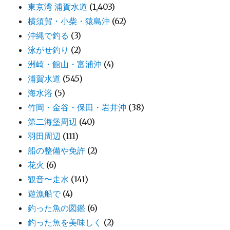
東京湾 浦賀水道
(1,403)
横須賀・小柴・猿島沖
(62)
沖縄で釣る
(3)
泳がせ釣り
(2)
洲崎・館山・富浦沖
(4)
浦賀水道
(545)
海水浴
(5)
竹岡・金谷・保田・岩井沖
(38)
第二海堡周辺
(40)
羽田周辺
(111)
船の整備や免許
(2)
花火
(6)
観音〜走水
(141)
遊漁船で
(4)
釣った魚の図鑑
(6)
釣った魚を美味しく
(2)