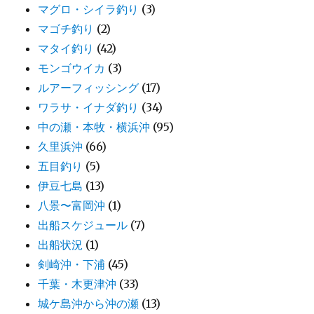
マグロ・シイラ釣り
(3)
マゴチ釣り
(2)
マタイ釣り
(42)
モンゴウイカ
(3)
ルアーフィッシング
(17)
ワラサ・イナダ釣り
(34)
中の瀬・本牧・横浜沖
(95)
久里浜沖
(66)
五目釣り
(5)
伊豆七島
(13)
八景〜富岡沖
(1)
出船スケジュール
(7)
出船状況
(1)
剣崎沖・下浦
(45)
千葉・木更津沖
(33)
城ケ島沖から沖の瀬
(13)