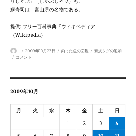
リしゃぶ」（しゃぶしゃぶ）も。
鰤寿司は、富山県の名物である。
提供: フリー百科事典『ウィキペディア
（Wikipedia）
投
投
カ
タ
2009年10月23日
釣った魚の図鑑
新規タグの追加
稿
稿
テ
グ
ブ
コメント
者
日:
ゴ
リ
リ
＜
ー
鰤
＞
ス
2009年10月
ズ
キ
目
月
火
水
木
金
土
日
ア
ジ
1
2
3
4
科
ブ