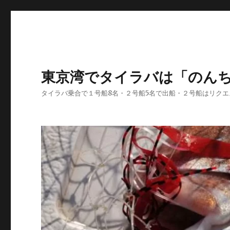
東京湾でタイラバは「のん
タイラバ乗合で１号船8名・２号船5名で出船・２号船はリク