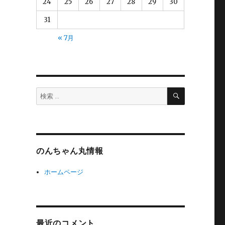
24
25
26
27
28
29
30
31
« 7月
検
検
索
索:
のんちゃん丸情報
ホームページ
最近のコメント