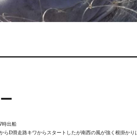
ー
7時出船
からD滑走路キワからスタートしたが南西の風が強く根掛かり