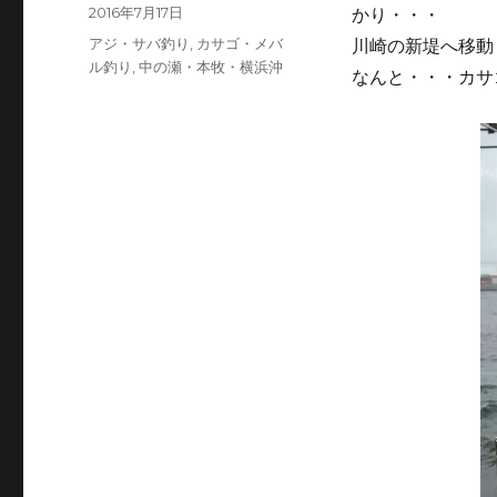
投
投
2016年7月17日
かり・・・
稿
稿
カ
アジ・サバ釣り
,
カサゴ・メバ
川崎の新堤へ移動
者
日:
テ
ル釣り
,
中の瀬・本牧・横浜沖
なんと・・・カサ
ゴ
リ
ー